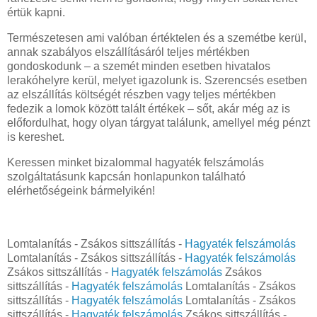
értük kapni.
Természetesen ami valóban értéktelen és a szemétbe kerül,
annak szabályos elszállításáról teljes mértékben
gondoskodunk – a szemét minden esetben hivatalos
lerakóhelyre kerül, melyet igazolunk is. Szerencsés esetben
az elszállítás költségét részben vagy teljes mértékben
fedezik a lomok között talált értékek – sőt, akár még az is
előfordulhat, hogy olyan tárgyat találunk, amellyel még pénzt
is kereshet.
Keressen minket bizalommal hagyaték felszámolás
szolgáltatásunk kapcsán honlapunkon található
elérhetőségeink bármelyikén!
Lomtalanítás - Zsákos sittszállítás -
Hagyaték felszámolás
Lomtalanítás - Zsákos sittszállítás -
Hagyaték felszámolás
Zsákos sittszállítás -
Hagyaték felszámolás
Zsákos
sittszállítás -
Hagyaték felszámolás
Lomtalanítás - Zsákos
sittszállítás -
Hagyaték felszámolás
Lomtalanítás - Zsákos
sittszállítás -
Hagyaték felszámolás
Zsákos sittszállítás -