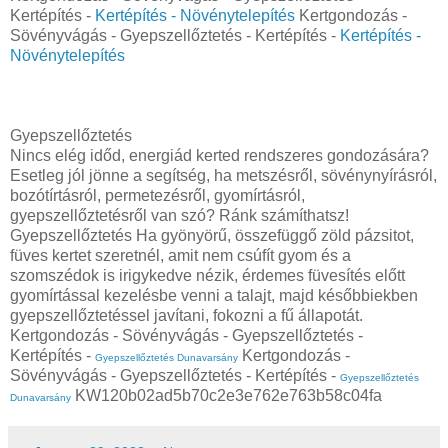
Kertépítés -
Kertépítés - Növénytelepítés
Kertgondozás -
Sövényvágás - Gyepszellőztetés - Kertépítés -
Kertépítés -
Növénytelepítés
Gyepszellőztetés
Nincs elég időd, energiád kerted rendszeres gondozására?
Esetleg jól jönne a segítség, ha metszésről, sövénynyírásról,
bozótírtásról, permetezésről, gyomírtásról,
gyepszellőztetésről van szó? Ránk számíthatsz!
Gyepszellőztetés Ha gyönyörű, összefüggő zöld pázsitot,
füves kertet szeretnél, amit nem csúfít gyom és a
szomszédok is irigykedve nézik, érdemes füvesítés előtt
gyomírtással kezelésbe venni a talajt, majd későbbiekben
gyepszellőztetéssel javítani, fokozni a fű állapotát.
Kertgondozás - Sövényvágás - Gyepszellőztetés -
Kertépítés -
Kertgondozás -
Gyepszellőztetés Dunavarsány
Sövényvágás - Gyepszellőztetés - Kertépítés -
Gyepszellőztetés
KW120b02ad5b70c2e3e762e763b58c04fa
Dunavarsány