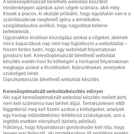
A keresőoptimalizált bérelhető weboldal készítést
mindenképpen ajánljuk azon cégek számára, akik még
frissek a piacon, ki akarják próbálni, hogy egyáltalán van-e a
számításaiknak megfelelő igény a termékükre,
szolgáltatásukra anélkül, hogy nagyobbat kellene
befektetniük.
Ugyanakkor kiválóan kiszolgálja azokat a cégeket, akiknek
nincs kapacitásuk nap mint nap foglalkozni a weboldallal –
hiszen fontos tudni, hogy egy weboldalt folyamatosan
gondozni kell. Keresőoptimalizált bérelhető weboldal
készítés esetén havi fix költségért a honlapod folyamatosan
megkapja azokat a frissítéseket, fejlesztéseket, amelyekre
szükséged lehet.
Gipszkartonozás bérelhető weboldal készítés
Keresőoptimalizált weboldalkészítés előnyei
Aki saját keresőoptimalizált weboldal készítés mellett dönt,
nem kell számolnia havi bérleti díjjal. Természetesen ettől
függetlenül meg kell fizetni azokat a költségeket, amelyek
egy honlap működtetéshez feltétlenül szükségesek, ami a
legtöbb esetben elenyésző (tárhely például).
Hátránya, hogy folyamatosan gondoskodni kell róla, hogy
legyen egy fejlesztő, aki rendelkezésre áll probléma esetén.