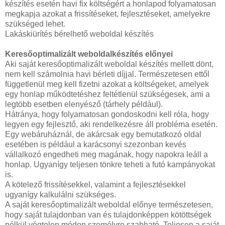
készítés esetén havi fix költségért a honlapod folyamatosan
megkapja azokat a frissítéseket, fejlesztéseket, amelyekre
szükséged lehet.
Lakáskiürítés bérelhető weboldal készítés
Keresőoptimalizált weboldalkészítés előnyei
Aki saját keresőoptimalizált weboldal készítés mellett dönt,
nem kell számolnia havi bérleti díjjal. Természetesen ettől
függetlenül meg kell fizetni azokat a költségeket, amelyek
egy honlap működtetéshez feltétlenül szükségesek, ami a
legtöbb esetben elenyésző (tárhely például).
Hátránya, hogy folyamatosan gondoskodni kell róla, hogy
legyen egy fejlesztő, aki rendelkezésre áll probléma esetén.
Egy webáruháznál, de akárcsak egy bemutatkozó oldal
esetében is például a karácsonyi szezonban kevés
vállalkozó engedheti meg magának, hogy napokra leáll a
honlap. Ugyanígy teljesen tönkre teheti a futó kampányokat
is.
A kötelező frissítésekkel, valamint a fejlesztésekkel
ugyanígy kalkulálni szükséges.
A saját keresőoptimalizált weboldal előnye természetesen,
hogy saját tulajdonban van és tulajdonképpen kötöttségek
nélkül végtelen módon személyre szabható. Teljesen a saját