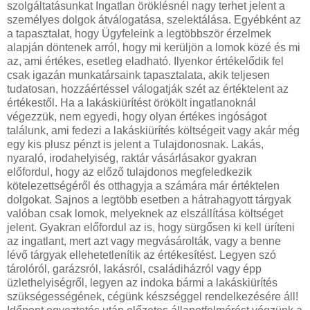
szolgáltatásunkat Ingatlan öröklésnél nagy terhet jelent a
személyes dolgok átválogatása, szelektálása. Egyébként az
a tapasztalat, hogy Ügyfeleink a legtöbbször érzelmek
alapján döntenek arról, hogy mi kerüljön a lomok közé és mi
az, ami értékes, esetleg eladható. Ilyenkor értékelődik fel
csak igazán munkatársaink tapasztalata, akik teljesen
tudatosan, hozzáértéssel válogatják szét az értéktelent az
értékestől. Ha a lakáskiürítést örökölt ingatlanoknál
végezzük, nem egyedi, hogy olyan értékes ingóságot
találunk, ami fedezi a lakáskiürítés költségeit vagy akár még
egy kis plusz pénzt is jelent a Tulajdonosnak. Lakás,
nyaraló, irodahelyiség, raktár vásárlásakor gyakran
előfordul, hogy az előző tulajdonos megfeledkezik
kötelezettségéről és otthagyja a számára már értéktelen
dolgokat. Sajnos a legtöbb esetben a hátrahagyott tárgyak
valóban csak lomok, melyeknek az elszállítása költséget
jelent. Gyakran előfordul az is, hogy sürgősen ki kell üríteni
az ingatlant, mert azt vagy megvásárolták, vagy a benne
lévő tárgyak ellehetetlenítik az értékesítést. Legyen szó
tárolóról, garázsról, lakásról, családiházról vagy épp
üzlethelyiségről, legyen az indoka bármi a lakáskiürítés
szükségességének, cégünk készséggel rendelkezésére áll!