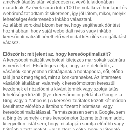
amelyek átadás után véglegesen a vevő tulajdonában
maradnak. Az évek során több 100 bemutatkozó honlapot és
webáruházat adtam át sikeresen, így jól látom, mikor, melyik
lehetőséget érdemesebb inkább választani.
Az alábbi sorokkal bízom benne, hogy segíthetek döntést
hozni abban, hogy saját weboldalt nyiss vagy inkább
keresőoptimalizált bérelhető weboldal készítés szolgáltatást
válassz.
Először is: mit jelent az, hogy keresőoptimalizált?
A keresőoptimalizált weboldal kifejezés már sokak számára
ismerős lehet. Elsődleges célja, hogy az érdeklődők, a
vásárlók könnyebben rátaláljanak a honlapodra, sőt, előbb
találjanak meg téged, mint a konkurenseket. Az internetes
vásárlók általában valamelyik keresőmotoron keresztül
kezdenek el nézelődni a kívánt termék vagy szolgáltatás
lehetőségei között. (Ilyen keresőmotor például a Google, a
Bing vagy a Yahoo is.) A keresési találatok között két módon
kerülhetsz előrébb a listában: fizetett hirdetéssel vagy
keresőoptimalizálással. Természetesen sem a Google, sem
a Bing és semelyik más keresőmotor üzemeltető nem adott
ki egyetlen listát sem, hogy mi alapján sorolja előrébb vagy
hátrébb a tartalmakat. Egy biztos: a célja, hogy a látogató