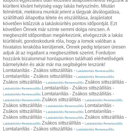
Időpont egyeztetés után előzetes állapotfelmérést végzünk a
kiüríteni kívánt helyiség vagy lakás helyszínén. Miután
felmértük, mekkora munkát jelent a tárgyak átválogatása,
szállítható állapotba tétele és elszállítása, árajánlatot
követően kitűzzük a lakáskiürítés pontos időpontját. Ezt
követően Önnek már szinte semmi dolga nincsen. A
megbeszélt időpontban megérkezünk, elvégezzük a lakás
kiürítését, gondoskodunk róla, hogy a lomok valóban a
hivatalos lerakóba kerüljenek, Önnek pedig teljesen üresen
adjuk át az ingatlant a megbeszéltek szerint. Forduljon
hozzánk bizalommal honlapunkon található elérhetőségek
bármelyikén és akár már ma segítségére leszünk!
Lomtalanítás - Zsákos sittszállítás -
Lakáskiürítés Remeteszőlős
Lomtalanítás - Zsákos sittszállítás -
Lakáskiürítés Remeteszőlős
Zsákos sittszállítás -
Zsákos sittszállítás -
Lakáskiürítés Remeteszőlős
Lomtalanítás - Zsákos sittszállítás -
Lakáskiürítés Remeteszőlős
Lomtalanítás - Zsákos sittszállítás -
Lakáskiürítés Remeteszőlős
Zsákos sittszállítás -
Lakáskiürítés Remeteszőlős
Lakáskiürítés Remeteszőlős
Zsákos sittszállítás -
Lomtalanítás -
Lakáskiürítés Remeteszőlős
Zsákos sittszállítás -
Lomtalanítás -
Lakáskiürítés Remeteszőlős
Zsákos sittszállítás -
Zsákos sittszállítás -
Lakáskiürítés Remeteszőlős
Zsákos sittszállítás -
Lakáskiürítés Remeteszőlős
Lakáskiürítés Remeteszőlős
Lomtalanítás - Zsákos sittszállítás -
Lakáskiürítés Remeteszőlős