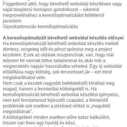
Függetlenül attól, hogy bérelhető weboldal készítésen vagy
saját tulajdonú honlapon gondolkozol – sikereid
megnöveléséhez a keresőoptimalizálást feltétlenül
javaslom.
Gipszkartonozás keresőoptimalizálás
A keresőoptimalizált bérelhető weboldal készítés előnyei
Ha keresőoptimalizált bérelhető weboldal készítés mellett
döntesz, rengeteg időt és pénzt spórolsz meg a project
kezdetén. Ezek az oldalak reszponzívak, van, hogy már
teljesen fel vannak töltve tartalommal és akár már a
megrendelés napján használatba veheted. Egy új weboldal
előállítása nagy költség, sok tervezéssel jár – ezt mind
megtakaríthatod vele.
Nem csak a kezdeti nagyobb befektetéstől kíméled meg
magad, hanem a fenntartási költségektől is. Ha
keresőoptimalizált bérelhető weboldal készítést igényelsz,
nem kell fenntartanod fejlesztői csapatot, a felmerülő
problémák sok esetben a jelzésed nélkül is „maguktól
megoldódnak".
A költségekkel minden esetben előre tudsz kalkulálni,
hiszen van fixen egy havidíj és kész.