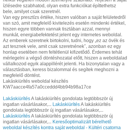
ízlésedre szabhatod, olyan extra funkciókat építtethetsz
bele, amilyet csak szeretnél.
Van egy presztízs értéke, hiszen valóban a saját felületedről
van szó, amit megfelelő kivitelezés esetén mindenki értékel,
hiszen egyre többen vannak tisztában azzal, mennyi
munkát, energiabefektetést jelent egy internetes weboldal.
Az emberek szeretnek birtokolni, tudni, hogy „ez az övék és
azt tesznek vele, amit csak szeretnének", azonban ez egy
honlap esetében nem feltétlenül kifizetődő. Érdemes tehát
mérlegelni a végső döntéshozatal előtt, hiszen a weboldalad
vállalkozod egyik alappillérét jelenti. Ha bizonytalan vagy a
választásban, keress bizalommal és segítek meghozni a
megfelelő döntést.
Lakáskiürítés weboldal készítés
KW7aacce4fa57a0cceddd4bb94b98a17ce
Lakáskiürítés
A lakáskiürítés gondolata legtöbbször új
ingatlan vásárlásakor,...
Lakáskiürítés
A lakáskiürítés
gondolata legtöbbször új ingatlan vásárlásakor,...
Lakáskiürítés
A lakáskiürítés gondolata legtöbbször új
ingatlan vásárlásakor,...
Keresőoptimalizált bérelhető
weboldal készítés kontra saját weboldal - Kültéri csatorna