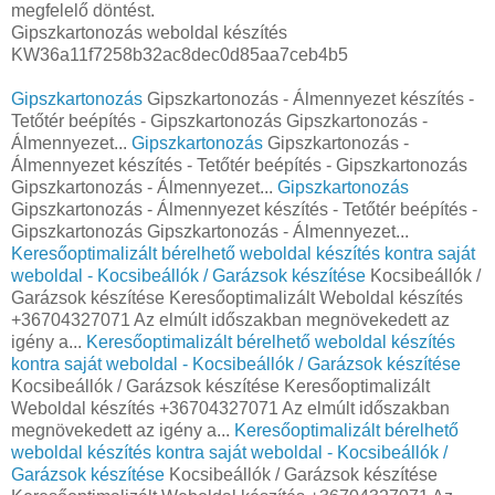
megfelelő döntést.
Gipszkartonozás weboldal készítés
KW36a11f7258b32ac8dec0d85aa7ceb4b5
Gipszkartonozás
Gipszkartonozás - Álmennyezet készítés -
Tetőtér beépítés - Gipszkartonozás Gipszkartonozás -
Álmennyezet...
Gipszkartonozás
Gipszkartonozás -
Álmennyezet készítés - Tetőtér beépítés - Gipszkartonozás
Gipszkartonozás - Álmennyezet...
Gipszkartonozás
Gipszkartonozás - Álmennyezet készítés - Tetőtér beépítés -
Gipszkartonozás Gipszkartonozás - Álmennyezet...
Keresőoptimalizált bérelhető weboldal készítés kontra saját
weboldal - Kocsibeállók / Garázsok készítése
Kocsibeállók /
Garázsok készítése Keresőoptimalizált Weboldal készítés
+36704327071 Az elmúlt időszakban megnövekedett az
igény a...
Keresőoptimalizált bérelhető weboldal készítés
kontra saját weboldal - Kocsibeállók / Garázsok készítése
Kocsibeállók / Garázsok készítése Keresőoptimalizált
Weboldal készítés +36704327071 Az elmúlt időszakban
megnövekedett az igény a...
Keresőoptimalizált bérelhető
weboldal készítés kontra saját weboldal - Kocsibeállók /
Garázsok készítése
Kocsibeállók / Garázsok készítése