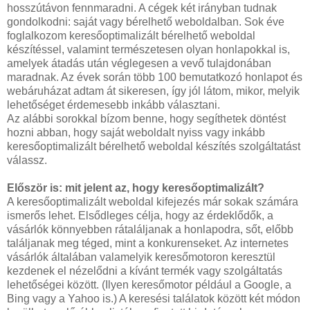
hosszútávon fennmaradni. A cégek két irányban tudnak
gondolkodni: saját vagy bérelhető weboldalban. Sok éve
foglalkozom keresőoptimalizált bérelhető weboldal
készítéssel, valamint természetesen olyan honlapokkal is,
amelyek átadás után véglegesen a vevő tulajdonában
maradnak. Az évek során több 100 bemutatkozó honlapot és
webáruházat adtam át sikeresen, így jól látom, mikor, melyik
lehetőséget érdemesebb inkább választani.
Az alábbi sorokkal bízom benne, hogy segíthetek döntést
hozni abban, hogy saját weboldalt nyiss vagy inkább
keresőoptimalizált bérelhető weboldal készítés szolgáltatást
válassz.
Először is: mit jelent az, hogy keresőoptimalizált?
A keresőoptimalizált weboldal kifejezés már sokak számára
ismerős lehet. Elsődleges célja, hogy az érdeklődők, a
vásárlók könnyebben rátaláljanak a honlapodra, sőt, előbb
találjanak meg téged, mint a konkurenseket. Az internetes
vásárlók általában valamelyik keresőmotoron keresztül
kezdenek el nézelődni a kívánt termék vagy szolgáltatás
lehetőségei között. (Ilyen keresőmotor például a Google, a
Bing vagy a Yahoo is.) A keresési találatok között két módon