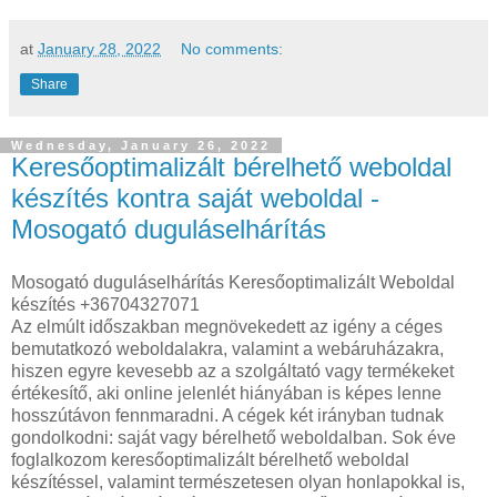
at
January 28, 2022
No comments:
Share
Wednesday, January 26, 2022
Keresőoptimalizált bérelhető weboldal
készítés kontra saját weboldal -
Mosogató duguláselhárítás
Mosogató duguláselhárítás Keresőoptimalizált Weboldal
készítés +36704327071
Az elmúlt időszakban megnövekedett az igény a céges
bemutatkozó weboldalakra, valamint a webáruházakra,
hiszen egyre kevesebb az a szolgáltató vagy termékeket
értékesítő, aki online jelenlét hiányában is képes lenne
hosszútávon fennmaradni. A cégek két irányban tudnak
gondolkodni: saját vagy bérelhető weboldalban. Sok éve
foglalkozom keresőoptimalizált bérelhető weboldal
készítéssel, valamint természetesen olyan honlapokkal is,