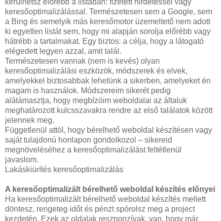
kerülhetsz előrébb a listában: fizetett hirdetéssel vagy
keresőoptimalizálással. Természetesen sem a Google, sem
a Bing és semelyik más keresőmotor üzemeltető nem adott
ki egyetlen listát sem, hogy mi alapján sorolja előrébb vagy
hátrébb a tartalmakat. Egy biztos: a célja, hogy a látogató
elégedett legyen azzal, amit talál.
Természetesen vannak (nem is kevés) olyan
keresőoptimalizálási eszközök, módszerek és elvek,
amelyekkel biztosabbak lehetünk a sikerben, amelyeket én
magam is használok. Módszereim sikerét pedig
alátámasztja, hogy megbízóim weboldalai az általuk
meghatározott kulcsszavakra rendre az első találatok között
jelennek meg.
Függetlenül attól, hogy bérelhető weboldal készítésen vagy
saját tulajdonú honlapon gondolkozol – sikereid
megnöveléséhez a keresőoptimalizálást feltétlenül
javaslom.
Lakáskiürítés keresőoptimalizálás
A keresőoptimalizált bérelhető weboldal készítés előnyei
Ha keresőoptimalizált bérelhető weboldal készítés mellett
döntesz, rengeteg időt és pénzt spórolsz meg a project
kezdetén. Ezek az oldalak reszponzívak, van, hogy már