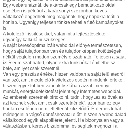
Egy webáruháznál, de akárcsak egy bemutatkozó oldal
esetében is például a karácsonyi szezonban kevés
vállalkozó engedheti meg magának, hogy napokra leáll a
honlap. Ugyanígy teljesen tönkre teheti a futó kampányokat
is.
A kötelező frissítésekkel, valamint a fejlesztésekkel
ugyanígy kalkulálni szükséges.
A saját keresőoptimalizált weboldal előnye természetesen,
hogy saját tulajdonban van és tulajdonképpen kötöttségek
nélkül végtelen módon személyre szabható. Teljesen a saját
ízlésedre szabhatod, olyan extra funkciókat építtethetsz
bele, amilyet csak szeretnél.
Van egy presztízs értéke, hiszen valóban a saját felületedről
van szó, amit megfelelő kivitelezés esetén mindenki értékel,
hiszen egyre többen vannak tisztában azzal, mennyi
munkát, energiabefektetést jelent egy internetes weboldal.
Az emberek szeretnek birtokolni, tudni, hogy „ez az övék és
azt tesznek vele, amit csak szeretnének", azonban ez egy
honlap esetében nem feltétlenül kifizetődő. Érdemes tehát
mérlegelni a végső döntéshozatal előtt, hiszen a weboldalad
vállalkozod egyik alappillérét jelenti. Ha bizonytalan vagy a
választásban, keress bizalommal és segítek meghozni a