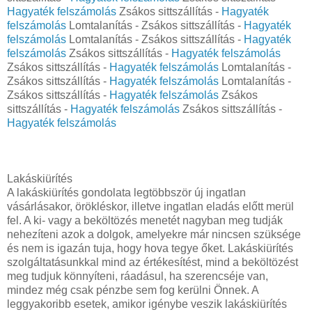
Hagyaték felszámolás
Zsákos sittszállítás -
Hagyaték
felszámolás
Lomtalanítás - Zsákos sittszállítás -
Hagyaték
felszámolás
Lomtalanítás - Zsákos sittszállítás -
Hagyaték
felszámolás
Zsákos sittszállítás -
Hagyaték felszámolás
Zsákos sittszállítás -
Hagyaték felszámolás
Lomtalanítás -
Zsákos sittszállítás -
Hagyaték felszámolás
Lomtalanítás -
Zsákos sittszállítás -
Hagyaték felszámolás
Zsákos
sittszállítás -
Hagyaték felszámolás
Zsákos sittszállítás -
Hagyaték felszámolás
Lakáskiürítés
A lakáskiürítés gondolata legtöbbször új ingatlan
vásárlásakor, örökléskor, illetve ingatlan eladás előtt merül
fel. A ki- vagy a beköltözés menetét nagyban meg tudják
nehezíteni azok a dolgok, amelyekre már nincsen szüksége
és nem is igazán tuja, hogy hova tegye őket. Lakáskiürítés
szolgáltatásunkkal mind az értékesítést, mind a beköltözést
meg tudjuk könnyíteni, ráadásul, ha szerencséje van,
mindez még csak pénzbe sem fog kerülni Önnek. A
leggyakoribb esetek, amikor igénybe veszik lakáskiürítés