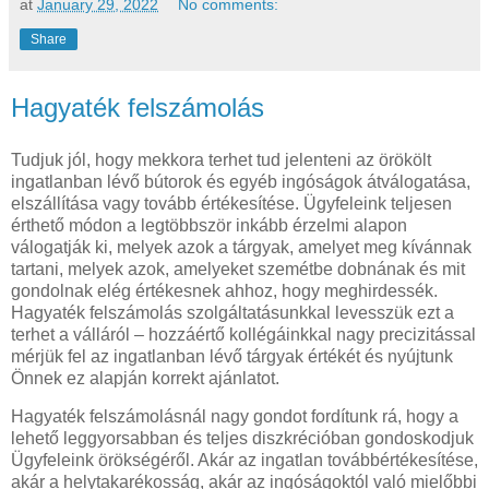
at
January 29, 2022
No comments:
Share
Hagyaték felszámolás
Tudjuk jól, hogy mekkora terhet tud jelenteni az örökölt
ingatlanban lévő bútorok és egyéb ingóságok átválogatása,
elszállítása vagy tovább értékesítése. Ügyfeleink teljesen
érthető módon a legtöbbször inkább érzelmi alapon
válogatják ki, melyek azok a tárgyak, amelyet meg kívánnak
tartani, melyek azok, amelyeket szemétbe dobnának és mit
gondolnak elég értékesnek ahhoz, hogy meghirdessék.
Hagyaték felszámolás szolgáltatásunkkal levesszük ezt a
terhet a válláról – hozzáértő kollégáinkkal nagy precizitással
mérjük fel az ingatlanban lévő tárgyak értékét és nyújtunk
Önnek ez alapján korrekt ajánlatot.
Hagyaték felszámolásnál nagy gondot fordítunk rá, hogy a
lehető leggyorsabban és teljes diszkrécióban gondoskodjuk
Ügyfeleink örökségéről. Akár az ingatlan továbbértékesítése,
akár a helytakarékosság, akár az ingóságoktól való mielőbbi