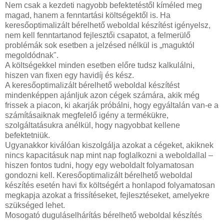
Nem csak a kezdeti nagyobb befektetéstől kíméled meg
magad, hanem a fenntartási költségektől is. Ha
keresőoptimalizált bérelhető weboldal készítést igényelsz,
nem kell fenntartanod fejlesztői csapatot, a felmerülő
problémák sok esetben a jelzésed nélkül is „maguktól
megoldódnak".
A költségekkel minden esetben előre tudsz kalkulálni,
hiszen van fixen egy havidíj és kész.
A keresőoptimalizált bérelhető weboldal készítést
mindenképpen ajánljuk azon cégek számára, akik még
frissek a piacon, ki akarják próbálni, hogy egyáltalán van-e a
számításaiknak megfelelő igény a termékükre,
szolgáltatásukra anélkül, hogy nagyobbat kellene
befektetniük.
Ugyanakkor kiválóan kiszolgálja azokat a cégeket, akiknek
nincs kapacitásuk nap mint nap foglalkozni a weboldallal –
hiszen fontos tudni, hogy egy weboldalt folyamatosan
gondozni kell. Keresőoptimalizált bérelhető weboldal
készítés esetén havi fix költségért a honlapod folyamatosan
megkapja azokat a frissítéseket, fejlesztéseket, amelyekre
szükséged lehet.
Mosogató duguláselhárítás bérelhető weboldal készítés