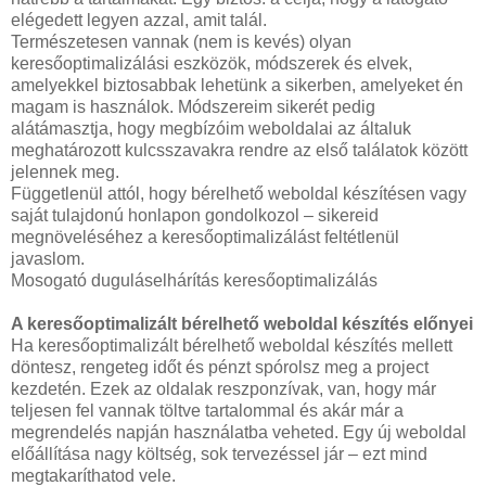
elégedett legyen azzal, amit talál.
Természetesen vannak (nem is kevés) olyan
keresőoptimalizálási eszközök, módszerek és elvek,
amelyekkel biztosabbak lehetünk a sikerben, amelyeket én
magam is használok. Módszereim sikerét pedig
alátámasztja, hogy megbízóim weboldalai az általuk
meghatározott kulcsszavakra rendre az első találatok között
jelennek meg.
Függetlenül attól, hogy bérelhető weboldal készítésen vagy
saját tulajdonú honlapon gondolkozol – sikereid
megnöveléséhez a keresőoptimalizálást feltétlenül
javaslom.
Mosogató duguláselhárítás keresőoptimalizálás
A keresőoptimalizált bérelhető weboldal készítés előnyei
Ha keresőoptimalizált bérelhető weboldal készítés mellett
döntesz, rengeteg időt és pénzt spórolsz meg a project
kezdetén. Ezek az oldalak reszponzívak, van, hogy már
teljesen fel vannak töltve tartalommal és akár már a
megrendelés napján használatba veheted. Egy új weboldal
előállítása nagy költség, sok tervezéssel jár – ezt mind
megtakaríthatod vele.