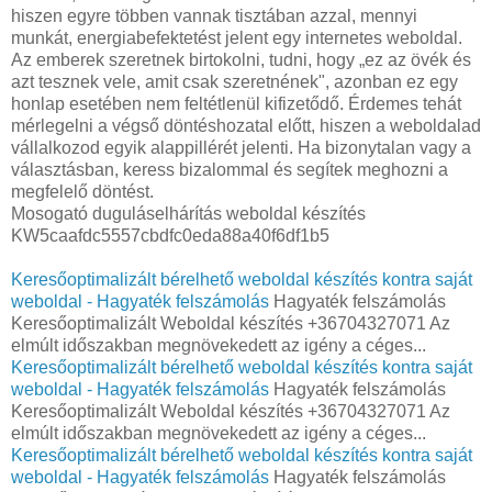
hiszen egyre többen vannak tisztában azzal, mennyi
munkát, energiabefektetést jelent egy internetes weboldal.
Az emberek szeretnek birtokolni, tudni, hogy „ez az övék és
azt tesznek vele, amit csak szeretnének", azonban ez egy
honlap esetében nem feltétlenül kifizetődő. Érdemes tehát
mérlegelni a végső döntéshozatal előtt, hiszen a weboldalad
vállalkozod egyik alappillérét jelenti. Ha bizonytalan vagy a
választásban, keress bizalommal és segítek meghozni a
megfelelő döntést.
Mosogató duguláselhárítás weboldal készítés
KW5caafdc5557cbdfc0eda88a40f6df1b5
Keresőoptimalizált bérelhető weboldal készítés kontra saját
weboldal - Hagyaték felszámolás
Hagyaték felszámolás
Keresőoptimalizált Weboldal készítés +36704327071 Az
elmúlt időszakban megnövekedett az igény a céges...
Keresőoptimalizált bérelhető weboldal készítés kontra saját
weboldal - Hagyaték felszámolás
Hagyaték felszámolás
Keresőoptimalizált Weboldal készítés +36704327071 Az
elmúlt időszakban megnövekedett az igény a céges...
Keresőoptimalizált bérelhető weboldal készítés kontra saját
weboldal - Hagyaték felszámolás
Hagyaték felszámolás