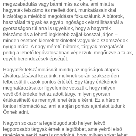
megszabadulás vagy bármi más az oka, ami miatt a
hagyaték felszámolás mellett dönt, munkatársainkkal
kizárólag a mielőbbi megoldásra fókuszálunk. A bútorok,
használati tárgyak és egyéb ingóságok elszállításánál a
gyorsaságon túl arra is ügyelünk, hogy a hagyaték
felszámolás a lehető legkisebb zajjal-kosszal járjon –
minden esetben kiemelt tekintettel vagyunk a szomszédok
nyugalmára. A nagy méretű bútorok, tárgyak mozgatását
pedig a lehető legóvatosabban végezzük, megőrizve a falak,
egyéb berendezések épségét.
Hagyaték felszámolásnál mindig az ingóságok alapos
átválogatásával kezdünk, melynek során szakszerűen
felbecsüljük azok pontos értékét. Egy tárgy értékének
meghatározásakor figyelembe vesszük, hogy milyen
vevőkört érdekelhet az adott tárgy, milyen gyorsan
értékesíthető és mennyit lehet érte elkérni. Ez a három
fontos információ az, ami alapján pontos ajánlatot tudunk
Önnek adni.
Nagyon sokszor a legeldugodtabb helyen fekvő,
legporosabb tárgyak érnek a legtöbbet, amelyekről első
ránézésre senki nem is gondolná, hogy milyen sokat lehet