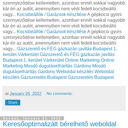
szennyeződése kellemetlen, azonban ennél sokkal nagyobb
kár éri az autót, amennyiben nem védi fedett kocsibeálló
vagy...
Kocsibeállók / Garázsok készítése
A gépkocsi gyors
szennyeződése kellemetlen, azonban ennél sokkal nagyobb
kár éri az autót, amennyiben nem védi fedett kocsibeálló
vagy...
Kocsibeállók / Garázsok készítése
A gépkocsi gyors
szennyeződése kellemetlen, azonban ennél sokkal nagyobb
kár éri az autót, amennyiben nem védi fedett kocsibeálló
vagy...
Gázszerelő és FÉG gázkazán javítás Budapest 1.
kerület Várkerület
Gázszerelő és FÉG gázkazán javítás
Budapest 1. kerület Várkerület
Online Marketing
Online
Marketing
Mosdó duguláselhárítás Gárdony
Mosdó
duguláselhárítás Gárdony
Weboldal készítés
Weboldal
készítés
Gázszerelés Budapest
Gázszerelés Budapest
at
January 26, 2022
No comments:
Share
Sunday, January 23, 2022
Keresőoptimalizált bérelhető weboldal