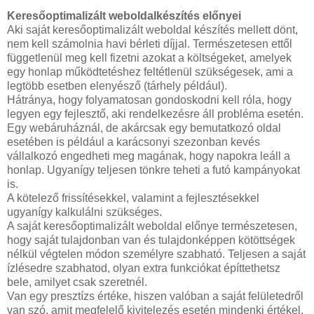
Keresőoptimalizált weboldalkészítés előnyei
Aki saját keresőoptimalizált weboldal készítés mellett dönt,
nem kell számolnia havi bérleti díjjal. Természetesen ettől
függetlenül meg kell fizetni azokat a költségeket, amelyek
egy honlap működtetéshez feltétlenül szükségesek, ami a
legtöbb esetben elenyésző (tárhely például).
Hátránya, hogy folyamatosan gondoskodni kell róla, hogy
legyen egy fejlesztő, aki rendelkezésre áll probléma esetén.
Egy webáruháznál, de akárcsak egy bemutatkozó oldal
esetében is például a karácsonyi szezonban kevés
vállalkozó engedheti meg magának, hogy napokra leáll a
honlap. Ugyanígy teljesen tönkre teheti a futó kampányokat
is.
A kötelező frissítésekkel, valamint a fejlesztésekkel
ugyanígy kalkulálni szükséges.
A saját keresőoptimalizált weboldal előnye természetesen,
hogy saját tulajdonban van és tulajdonképpen kötöttségek
nélkül végtelen módon személyre szabható. Teljesen a saját
ízlésedre szabhatod, olyan extra funkciókat építtethetsz
bele, amilyet csak szeretnél.
Van egy presztízs értéke, hiszen valóban a saját felületedről
van szó, amit megfelelő kivitelezés esetén mindenki értékel,