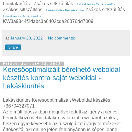
Lomtalanítás - Zsákos sittszállítás -
Lakáskiürítés Remeteszőlős
Zsákos sittszállítás -
Zsákos sittszállítás -
Lakáskiürítés Remeteszőlős
Lakáskiürítés Remeteszőlős
KW3a9844f2dabc3b6402cda26376dd7009
at
January 29, 2022
No comments:
Share
Friday, January 28, 2022
Keresőoptimalizált bérelhető weboldal
készítés kontra saját weboldal -
Lakáskiürítés
Lakáskiürítés Keresőoptimalizált Weboldal készítés
+36704327071
Az elmúlt időszakban megnövekedett az igény a céges
bemutatkozó weboldalakra, valamint a webáruházakra,
hiszen egyre kevesebb az a szolgáltató vagy termékeket
értékesítő, aki online jelenlét hiányában is képes lenne