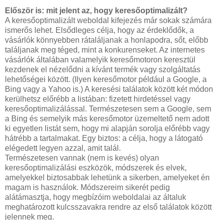
Először is: mit jelent az, hogy keresőoptimalizált?
A keresőoptimalizált weboldal kifejezés már sokak számára
ismerős lehet. Elsődleges célja, hogy az érdeklődők, a
vásárlók könnyebben rátaláljanak a honlapodra, sőt, előbb
találjanak meg téged, mint a konkurenseket. Az internetes
vásárlók általában valamelyik keresőmotoron keresztül
kezdenek el nézelődni a kívánt termék vagy szolgáltatás
lehetőségei között. (Ilyen keresőmotor például a Google, a
Bing vagy a Yahoo is.) A keresési találatok között két módon
kerülhetsz előrébb a listában: fizetett hirdetéssel vagy
keresőoptimalizálással. Természetesen sem a Google, sem
a Bing és semelyik más keresőmotor üzemeltető nem adott
ki egyetlen listát sem, hogy mi alapján sorolja előrébb vagy
hátrébb a tartalmakat. Egy biztos: a célja, hogy a látogató
elégedett legyen azzal, amit talál.
Természetesen vannak (nem is kevés) olyan
keresőoptimalizálási eszközök, módszerek és elvek,
amelyekkel biztosabbak lehetünk a sikerben, amelyeket én
magam is használok. Módszereim sikerét pedig
alátámasztja, hogy megbízóim weboldalai az általuk
meghatározott kulcsszavakra rendre az első találatok között
jelennek meg.