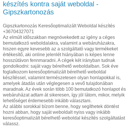
készítés kontra saját weboldal -
Gipszkartonozás
Gipszkartonozás Keresőoptimalizált Weboldal készítés
+36704327071
Az elmúlt időszakban megnövekedett az igény a céges
bemutatkozó weboldalakra, valamint a webáruházakra,
hiszen egyre kevesebb az a szolgáltató vagy termékeket
értékesítő, aki online jelenlét hiányában is képes lenne
hosszútávon fennmaradni. A cégek két irányban tudnak
gondolkodni: saját vagy bérelhető weboldalban. Sok éve
foglalkozom keresőoptimalizált bérelhető weboldal
készítéssel, valamint természetesen olyan honlapokkal is,
amelyek átadás után véglegesen a vevő tulajdonában
maradnak. Az évek során több 100 bemutatkozó honlapot és
webáruházat adtam át sikeresen, így jól látom, mikor, melyik
lehetőséget érdemesebb inkább választani.
Az alábbi sorokkal bízom benne, hogy segíthetek döntést
hozni abban, hogy saját weboldalt nyiss vagy inkább
keresőoptimalizált bérelhető weboldal készítés szolgáltatást
válassz.