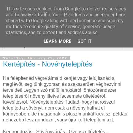
This site uses cookies from Google to deliver its services
Online Marketing
and to analyze traffic. Your IP address and user-agent are
shared with Google along with performance and security
gurtnicsere
metrics to ensure quality of service, generate usage
statistics, and to detect and address abuse.
LEARN MORE
GOT IT
▼
Saturday, January 29, 2022
Kertépítés - Növénytelepítés
Ha felépítenéd végre álmaid kertjét vagy felújítanád a
meglévőt, segítünk gyorsan és szakszerűen véghezvinni
terveidet! Legyen szó műfű lerakásról, öntözőrendszer
telepítéséről növény illetve facsemete ültetéséről,
füvesítésről. Növénytelepítés Tudtad, hogy ha rosszul
telepíted a sövényt, nem csak a növény halhat el
könnyebben, de magadnak is plusz munkát kreálsz, például
nehezebb lesz gondozni, vagy újra kell telepíteni azt.
Kertgondozás - Sövényvágás - Gyepszellőztetés -