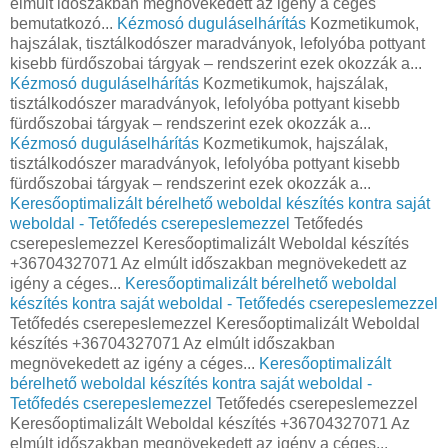
elmúlt időszakban megnövekedett az igény a céges
bemutatkozó...
Kézmosó duguláselhárítás
Kozmetikumok,
hajszálak, tisztálkodószer maradványok, lefolyóba pottyant
kisebb fürdőszobai tárgyak – rendszerint ezek okozzák a...
Kézmosó duguláselhárítás
Kozmetikumok, hajszálak,
tisztálkodószer maradványok, lefolyóba pottyant kisebb
fürdőszobai tárgyak – rendszerint ezek okozzák a...
Kézmosó duguláselhárítás
Kozmetikumok, hajszálak,
tisztálkodószer maradványok, lefolyóba pottyant kisebb
fürdőszobai tárgyak – rendszerint ezek okozzák a...
Keresőoptimalizált bérelhető weboldal készítés kontra saját
weboldal - Tetőfedés cserepeslemezzel
Tetőfedés
cserepeslemezzel Keresőoptimalizált Weboldal készítés
+36704327071 Az elmúlt időszakban megnövekedett az
igény a céges...
Keresőoptimalizált bérelhető weboldal
készítés kontra saját weboldal - Tetőfedés cserepeslemezzel
Tetőfedés cserepeslemezzel Keresőoptimalizált Weboldal
készítés +36704327071 Az elmúlt időszakban
megnövekedett az igény a céges...
Keresőoptimalizált
bérelhető weboldal készítés kontra saját weboldal -
Tetőfedés cserepeslemezzel
Tetőfedés cserepeslemezzel
Keresőoptimalizált Weboldal készítés +36704327071 Az
elmúlt időszakban megnövekedett az igény a céges...