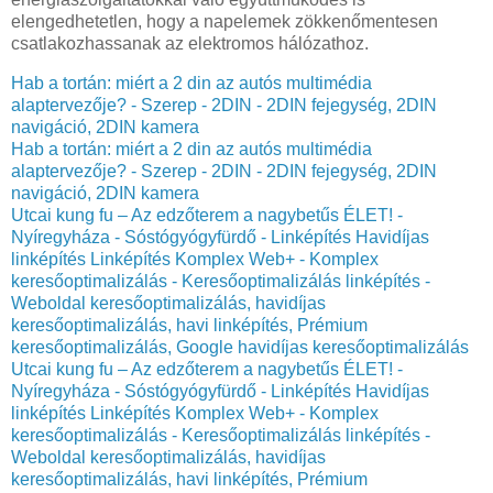
elengedhetetlen, hogy a napelemek zökkenőmentesen
csatlakozhassanak az elektromos hálózathoz.
Hab a tortán: miért a 2 din az autós multimédia
alaptervezője? - Szerep - 2DIN - 2DIN fejegység, 2DIN
navigáció, 2DIN kamera
Hab a tortán: miért a 2 din az autós multimédia
alaptervezője? - Szerep - 2DIN - 2DIN fejegység, 2DIN
navigáció, 2DIN kamera
Utcai kung fu – Az edzőterem a nagybetűs ÉLET! -
Nyíregyháza - Sóstógyógyfürdő - Linképítés Havidíjas
linképítés Linképítés Komplex Web+ - Komplex
keresőoptimalizálás - Keresőoptimalizálás linképítés -
Weboldal keresőoptimalizálás, havidíjas
keresőoptimalizálás, havi linképítés, Prémium
keresőoptimalizálás, Google havidíjas keresőoptimalizálás
Utcai kung fu – Az edzőterem a nagybetűs ÉLET! -
Nyíregyháza - Sóstógyógyfürdő - Linképítés Havidíjas
linképítés Linképítés Komplex Web+ - Komplex
keresőoptimalizálás - Keresőoptimalizálás linképítés -
Weboldal keresőoptimalizálás, havidíjas
keresőoptimalizálás, havi linképítés, Prémium