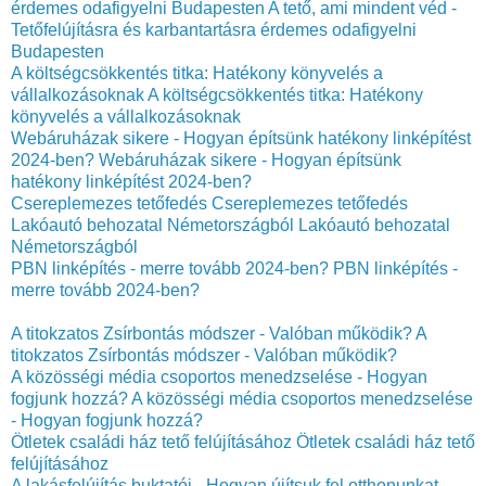
érdemes odafigyelni Budapesten
A tető, ami mindent véd -
Tetőfelújításra és karbantartásra érdemes odafigyelni
Budapesten
A költségcsökkentés titka: Hatékony könyvelés a
vállalkozásoknak
A költségcsökkentés titka: Hatékony
könyvelés a vállalkozásoknak
Webáruházak sikere - Hogyan építsünk hatékony linképítést
2024-ben?
Webáruházak sikere - Hogyan építsünk
hatékony linképítést 2024-ben?
Csereplemezes tetőfedés
Csereplemezes tetőfedés
Lakóautó behozatal Németországból
Lakóautó behozatal
Németországból
PBN linképítés - merre tovább 2024-ben?
PBN linképítés -
merre tovább 2024-ben?
A titokzatos Zsírbontás módszer - Valóban működik?
A
titokzatos Zsírbontás módszer - Valóban működik?
A közösségi média csoportos menedzselése - Hogyan
fogjunk hozzá?
A közösségi média csoportos menedzselése
- Hogyan fogjunk hozzá?
Ötletek családi ház tető felújításához
Ötletek családi ház tető
felújításához
A lakásfelújítás buktatói - Hogyan újítsuk fel otthonunkat