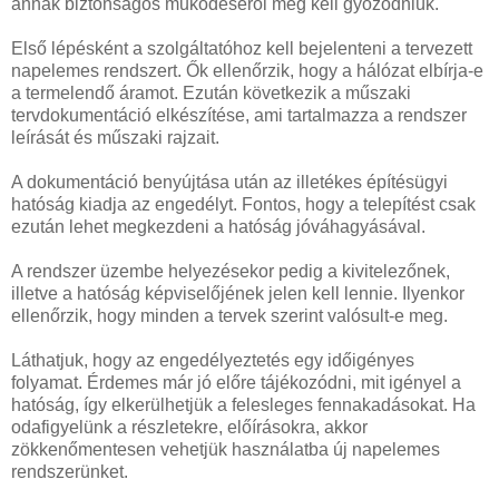
annak biztonságos működéséről meg kell győződniük.
Első lépésként a szolgáltatóhoz kell bejelenteni a tervezett
napelemes rendszert. Ők ellenőrzik, hogy a hálózat elbírja-e
a termelendő áramot. Ezután következik a műszaki
tervdokumentáció elkészítése, ami tartalmazza a rendszer
leírását és műszaki rajzait.
A dokumentáció benyújtása után az illetékes építésügyi
hatóság kiadja az engedélyt. Fontos, hogy a telepítést csak
ezután lehet megkezdeni a hatóság jóváhagyásával.
A rendszer üzembe helyezésekor pedig a kivitelezőnek,
illetve a hatóság képviselőjének jelen kell lennie. Ilyenkor
ellenőrzik, hogy minden a tervek szerint valósult-e meg.
Láthatjuk, hogy az engedélyeztetés egy időigényes
folyamat. Érdemes már jó előre tájékozódni, mit igényel a
hatóság, így elkerülhetjük a felesleges fennakadásokat. Ha
odafigyelünk a részletekre, előírásokra, akkor
zökkenőmentesen vehetjük használatba új napelemes
rendszerünket.