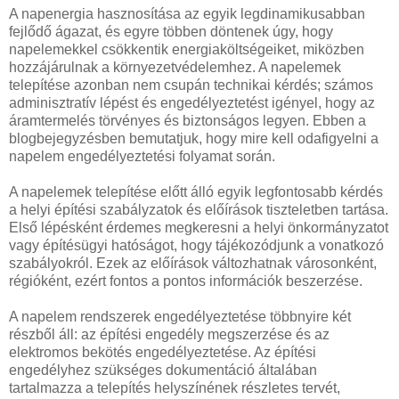
A napenergia hasznosítása az egyik legdinamikusabban
fejlődő ágazat, és egyre többen döntenek úgy, hogy
napelemekkel csökkentik energiaköltségeiket, miközben
hozzájárulnak a környezetvédelemhez. A napelemek
telepítése azonban nem csupán technikai kérdés; számos
adminisztratív lépést és engedélyeztetést igényel, hogy az
áramtermelés törvényes és biztonságos legyen. Ebben a
blogbejegyzésben bemutatjuk, hogy mire kell odafigyelni a
napelem engedélyeztetési folyamat során.
A napelemek telepítése előtt álló egyik legfontosabb kérdés
a helyi építési szabályzatok és előírások tiszteletben tartása.
Első lépésként érdemes megkeresni a helyi önkormányzatot
vagy építésügyi hatóságot, hogy tájékozódjunk a vonatkozó
szabályokról. Ezek az előírások változhatnak városonként,
régióként, ezért fontos a pontos információk beszerzése.
A napelem rendszerek engedélyeztetése többnyire két
részből áll: az építési engedély megszerzése és az
elektromos bekötés engedélyeztetése. Az építési
engedélyhez szükséges dokumentáció általában
tartalmazza a telepítés helyszínének részletes tervét,