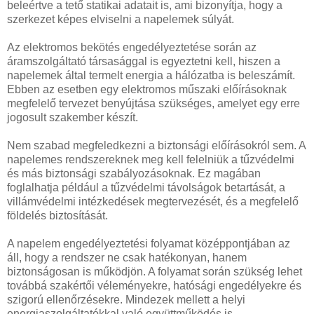
beleértve a tető statikai adatait is, ami bizonyítja, hogy a
szerkezet képes elviselni a napelemek súlyát.
Az elektromos bekötés engedélyeztetése során az
áramszolgáltató társasággal is egyeztetni kell, hiszen a
napelemek által termelt energia a hálózatba is beleszámít.
Ebben az esetben egy elektromos műszaki előírásoknak
megfelelő tervezet benyújtása szükséges, amelyet egy erre
jogosult szakember készít.
Nem szabad megfeledkezni a biztonsági előírásokról sem. A
napelemes rendszereknek meg kell felelniük a tűzvédelmi
és más biztonsági szabályozásoknak. Ez magában
foglalhatja például a tűzvédelmi távolságok betartását, a
villámvédelmi intézkedések megtervezését, és a megfelelő
földelés biztosítását.
A napelem engedélyeztetési folyamat középpontjában az
áll, hogy a rendszer ne csak hatékonyan, hanem
biztonságosan is működjön. A folyamat során szükség lehet
továbbá szakértői véleményekre, hatósági engedélyekre és
szigorú ellenőrzésekre. Mindezek mellett a helyi
energiaszolgáltatókkal való együttműködés is