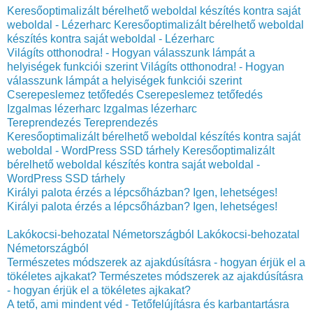
Keresőoptimalizált bérelhető weboldal készítés kontra saját
weboldal - Lézerharc
Keresőoptimalizált bérelhető weboldal
készítés kontra saját weboldal - Lézerharc
Világíts otthonodra! - Hogyan válasszunk lámpát a
helyiségek funkciói szerint
Világíts otthonodra! - Hogyan
válasszunk lámpát a helyiségek funkciói szerint
‎Cserepeslemez tetőfedés
‎Cserepeslemez tetőfedés
Izgalmas lézerharc
Izgalmas lézerharc
Tereprendezés
Tereprendezés
Keresőoptimalizált bérelhető weboldal készítés kontra saját
weboldal - WordPress SSD tárhely
Keresőoptimalizált
bérelhető weboldal készítés kontra saját weboldal -
WordPress SSD tárhely
Királyi palota érzés a lépcsőházban? Igen, lehetséges!
Királyi palota érzés a lépcsőházban? Igen, lehetséges!
Lakókocsi-behozatal Németországból
Lakókocsi-behozatal
Németországból
Természetes módszerek az ajakdúsításra - hogyan érjük el a
tökéletes ajkakat?
Természetes módszerek az ajakdúsításra
- hogyan érjük el a tökéletes ajkakat?
A tető, ami mindent véd - Tetőfelújításra és karbantartásra