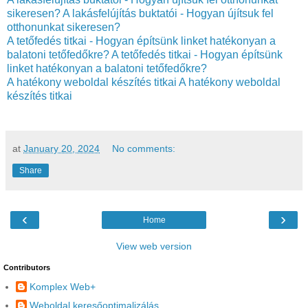
sikeresen?
A lakásfelújítás buktatói - Hogyan újítsuk fel
otthonunkat sikeresen?
A tetőfedés titkai - Hogyan építsünk linket hatékonyan a
balatoni tetőfedőkre?
A tetőfedés titkai - Hogyan építsünk
linket hatékonyan a balatoni tetőfedőkre?
A hatékony weboldal készítés titkai
A hatékony weboldal
készítés titkai
at
January 20, 2024
No comments:
Share
‹
›
Home
View web version
Contributors
Komplex Web+
Weboldal keresőoptimalizálás