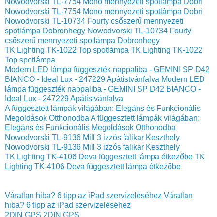
Nowodvorski TL-7754 Mono mennyezeti spotlámpa Dobri
Nowodvorski TL-7754 Mono mennyezeti spotlámpa Dobri
Nowodvorski TL-10734 Fourty csőszerű mennyezeti
spotlámpa Dobronhegy
Nowodvorski TL-10734 Fourty
csőszerű mennyezeti spotlámpa Dobronhegy
TK Lighting TK-1022 Top spotlámpa
TK Lighting TK-1022
Top spotlámpa
Modern LED lámpa függeszték nappaliba - GEMINI SP D42
BIANCO - Ideal Lux - 247229 Apátistvánfalva
Modern LED
lámpa függeszték nappaliba - GEMINI SP D42 BIANCO -
Ideal Lux - 247229 Apátistvánfalva
A függesztett lámpák világában: Elegáns és Funkcionális
Megoldások Otthonodba
A függesztett lámpák világában:
Elegáns és Funkcionális Megoldások Otthonodba
Nowodvorski TL-9136 Mill 3 izzós falikar Keszthely
Nowodvorski TL-9136 Mill 3 izzós falikar Keszthely
TK Lighting TK-4106 Deva függesztett lámpa étkezőbe
TK
Lighting TK-4106 Deva függesztett lámpa étkezőbe
Váratlan hiba? 6 tipp az iPad szervizeléséhez
Váratlan
hiba? 6 tipp az iPad szervizeléséhez
2DIN GPS
2DIN GPS