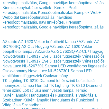
keresőoptimalizálás, Google havidíjas keresőoptimalizálás
Kiemelt konyhabútor szettek - Kereki - Profi
keresőoptimalizálás Keresőoptimalizálás Komplex Web+ -
Weboldal keresőoptimalizálás, havidíjas
keresőoptimalizálás, havi linképítés, Prémium
keresőoptimalizálás, Google havidíjas keresőoptimalizálás
AZzardo AZ-1620 Vektor beépíthető lámpa / AZzardo AZ-
SC760SQ-A2-CL / Hugyag
AZzardo AZ-1620 Vektor
beépíthető lámpa / AZzardo AZ-SC760SQ-A2-CL / Hugyag
Nowodvorski TL-8917 Eye 3 izzós függeszték Vértesszőlős
Nowodvorski TL-8917 Eye 3 izzós függeszték Vértesszőlős
Nova Luce NL-5267301 Samoa LED ventilátoros függeszték
Csokvaomány
Nova Luce NL-5267301 Samoa LED
ventilátoros függeszték Csokvaomány
TK Lighting TK-6210 Diamond fehér színű Loft stílusú
mennyezeti lámpa Hernád
TK Lighting TK-6210 Diamond
fehér színű Loft stílusú mennyezeti lámpa Hernád
Kültéri lámpák: Hangulatos és Funkcionális Világítás a
Szabadban
Kültéri lámpák: Hangulatos és Funkcionális
Világítás a Szabadban