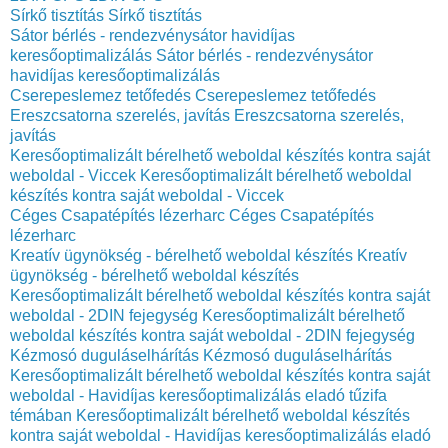
Sírkő tisztítás
Sírkő tisztítás
Sátor bérlés - rendezvénysátor havidíjas
keresőoptimalizálás
Sátor bérlés - rendezvénysátor
havidíjas keresőoptimalizálás
Cserepeslemez tetőfedés
Cserepeslemez tetőfedés
Ereszcsatorna szerelés, javítás
Ereszcsatorna szerelés,
javítás
Keresőoptimalizált bérelhető weboldal készítés kontra saját
weboldal - Viccek
Keresőoptimalizált bérelhető weboldal
készítés kontra saját weboldal - Viccek
Céges Csapatépítés lézerharc
Céges Csapatépítés
lézerharc
Kreatív ügynökség - bérelhető weboldal készítés
Kreatív
ügynökség - bérelhető weboldal készítés
Keresőoptimalizált bérelhető weboldal készítés kontra saját
weboldal - 2DIN fejegység
Keresőoptimalizált bérelhető
weboldal készítés kontra saját weboldal - 2DIN fejegység
Kézmosó duguláselhárítás
Kézmosó duguláselhárítás
Keresőoptimalizált bérelhető weboldal készítés kontra saját
weboldal - Havidíjas keresőoptimalizálás eladó tűzifa
témában
Keresőoptimalizált bérelhető weboldal készítés
kontra saját weboldal - Havidíjas keresőoptimalizálás eladó