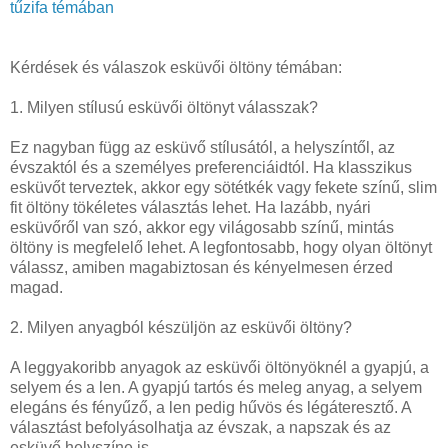
tűzifa témában
Kérdések és válaszok esküvői öltöny témában:
1. Milyen stílusú esküvői öltönyt válasszak?
Ez nagyban függ az esküvő stílusától, a helyszíntől, az
évszaktól és a személyes preferenciáidtól. Ha klasszikus
esküvőt terveztek, akkor egy sötétkék vagy fekete színű, slim
fit öltöny tökéletes választás lehet. Ha lazább, nyári
esküvőről van szó, akkor egy világosabb színű, mintás
öltöny is megfelelő lehet. A legfontosabb, hogy olyan öltönyt
válassz, amiben magabiztosan és kényelmesen érzed
magad.
2. Milyen anyagból készüljön az esküvői öltöny?
A leggyakoribb anyagok az esküvői öltönyöknél a gyapjú, a
selyem és a len. A gyapjú tartós és meleg anyag, a selyem
elegáns és fényűző, a len pedig hűvös és légáteresztő. A
választást befolyásolhatja az évszak, a napszak és az
esküvő helyszíne is.