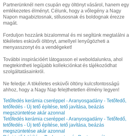
Partnerünknél nem csupán egy öltönyt vásárol, hanem egy
emlékezetes élményt. Célunk, hogy a vőlegény a Nagy
Napon magabiztosnak, stílusosnak és boldognak érezze
magát.
Forduljon hozzánk bizalommal és mi segítünk megtalálni a
tökéletes esküvői öltönyt, amellyel lenyűgözheti a
menyasszonyt és a vendégeket!
További inspirációért látogasson el weboldalunkra, ahol
megtekintheti legújabb kollekciónkat és tájékozódhat
szolgáltatásainkról.
Ne feledje: A tökéletes esküvői öltöny kulcsfontosságú
ahhoz, hogy a Nagy Nap felejthetetlen élmény legyen!
Tetőfedés kerámia cseréppel - Aranyosgadány - Tetőfedő,
tetőfedés - Új tető építése, tető javítása, beázás
megszüntetése akár azonnal
Tetőfedés kerámia cseréppel - Aranyosgadány - Tetőfedő,
tetőfedés - Új tető építése, tető javítása, beázás
megszüntetése akár azonnal