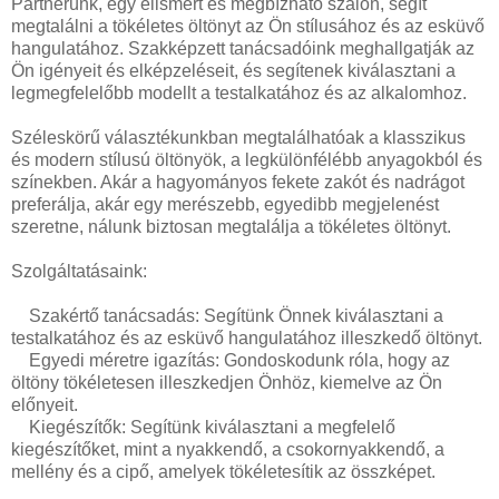
Partnerünk, egy elismert és megbízható szalon, segít
megtalálni a tökéletes öltönyt az Ön stílusához és az esküvő
hangulatához. Szakképzett tanácsadóink meghallgatják az
Ön igényeit és elképzeléseit, és segítenek kiválasztani a
legmegfelelőbb modellt a testalkatához és az alkalomhoz.
Széleskörű választékunkban megtalálhatóak a klasszikus
és modern stílusú öltönyök, a legkülönfélébb anyagokból és
színekben. Akár a hagyományos fekete zakót és nadrágot
preferálja, akár egy merészebb, egyedibb megjelenést
szeretne, nálunk biztosan megtalálja a tökéletes öltönyt.
Szolgáltatásaink:
Szakértő tanácsadás: Segítünk Önnek kiválasztani a
testalkatához és az esküvő hangulatához illeszkedő öltönyt.
Egyedi méretre igazítás: Gondoskodunk róla, hogy az
öltöny tökéletesen illeszkedjen Önhöz, kiemelve az Ön
előnyeit.
Kiegészítők: Segítünk kiválasztani a megfelelő
kiegészítőket, mint a nyakkendő, a csokornyakkendő, a
mellény és a cipő, amelyek tökéletesítik az összképet.