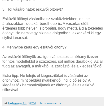
3. Hol vásárolhatok esküvői öltönyt?
Esküvői öltönyt vásárolhatsz szaküzletekben, online
áruházakban, de akár bérelhetsz is. A vásárlás előtt
érdemes több helyen is próbálni, hogy megtaláld a tökéletes
öltönyt. Ha nem vagy biztos a dolgodban, akkor kérd ki egy
stylist tanácsát.
4. Mennyibe kerül egy esküvői öltöny?
Az esküvői öltönyök ára igen változatos, a néhány tízezer
forintos modellektől a százezres, sőt milliós darabokig. Az ár
függ az anyagtól, a márkától, a szabástól és a kiegészítőktől.
Extra tipp: Ne felejts el kiegészítőket is vásárolni az
öltönyhöz, mint például nyakkendő, ing, cipő és öv. A
kiegészítők harmonizáljanak az öltönnyel és az esküvő
stílusával.
at
February 19, 2024
No comments: