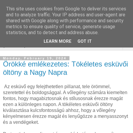
This site uses cookies from Google to deliver its services
Online Marketing
and to analyze traffic. Your IP address and user-agent are
shared with Google along with performance and security
gurtnicsere
metrics to ensure quality of service, generate usage
statistics, and to detect and address abuse.
LEARN MORE
GOT IT
▼
Monday, February 19, 2024
Örökké emlékezetes: Tökéletes esküvői
öltöny a Nagy Napra
Az esküvő egy felejthetetlen pillanat, tele örömmel,
szeretettel és boldogsággal. A vőlegény számára kiemelten
fontos, hogy magabiztosnak és stílusosnak érezze magát
ezen a különleges napon. A tökéletes esküvői öltöny
kiválasztása kulcsfontosságú ahhoz, hogy a vőlegény
kényelmesen érezze magát és lenyűgözze a menyasszonyt
és a vendégeket.