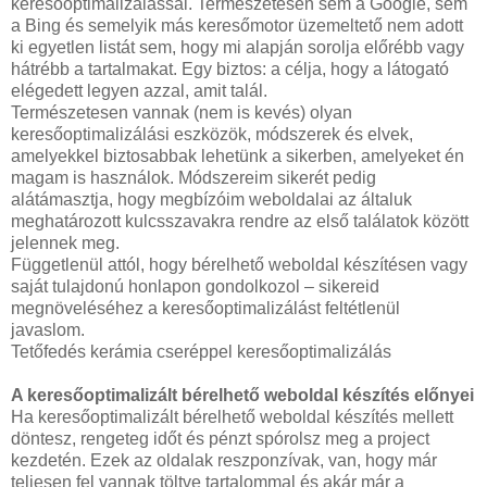
keresőoptimalizálással. Természetesen sem a Google, sem
a Bing és semelyik más keresőmotor üzemeltető nem adott
ki egyetlen listát sem, hogy mi alapján sorolja előrébb vagy
hátrébb a tartalmakat. Egy biztos: a célja, hogy a látogató
elégedett legyen azzal, amit talál.
Természetesen vannak (nem is kevés) olyan
keresőoptimalizálási eszközök, módszerek és elvek,
amelyekkel biztosabbak lehetünk a sikerben, amelyeket én
magam is használok. Módszereim sikerét pedig
alátámasztja, hogy megbízóim weboldalai az általuk
meghatározott kulcsszavakra rendre az első találatok között
jelennek meg.
Függetlenül attól, hogy bérelhető weboldal készítésen vagy
saját tulajdonú honlapon gondolkozol – sikereid
megnöveléséhez a keresőoptimalizálást feltétlenül
javaslom.
Tetőfedés kerámia cseréppel keresőoptimalizálás
A keresőoptimalizált bérelhető weboldal készítés előnyei
Ha keresőoptimalizált bérelhető weboldal készítés mellett
döntesz, rengeteg időt és pénzt spórolsz meg a project
kezdetén. Ezek az oldalak reszponzívak, van, hogy már
teljesen fel vannak töltve tartalommal és akár már a