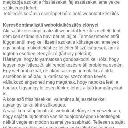
megkapja azokat a frissítéseket, fejlesztéseket, amelyekre
szükséged lehet.
Tetőfedés kerámia cseréppel bérelhető weboldal készítés
Keresőoptimalizált weboldalkészítés előnyei
Aki saját keresőoptimalizált weboldal készítés mellett dönt,
nem kell számolnia havi bérleti díjjal. Természetesen ettől
függetlenül meg kell fizetni azokat a költségeket, amelyek
egy honlap működtetéshez feltétlenül szükségesek, ami a
legtöbb esetben elenyésző (tárhely például).
Hátránya, hogy folyamatosan gondoskodni kell róla, hogy
legyen egy fejlesztő, aki rendelkezésre áll probléma esetén.
Egy webáruháznál, de akárcsak egy bemutatkozó oldal
esetében is például a karácsonyi szezonban kevés
vállalkozó engedheti meg magának, hogy napokra leáll a
honlap. Ugyanígy teljesen tönkre teheti a futó kampányokat
is.
A kötelező frissítésekkel, valamint a fejlesztésekkel
ugyanígy kalkulálni szükséges.
A saját keresőoptimalizált weboldal előnye természetesen,
hogy saját tulajdonban van és tulajdonképpen kötöttségek
nélkül végtelen módon személyre szabható. Teljesen a saját
ízlésedre szabhatod, olyan extra funkciókat építtethetsz