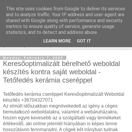
This site uses cookies from Google to deliver its services
Online Marketing
and to analyze traffic. Your IP address and user-agent are
shared with Google along with performance and security
gurtnicsere
metrics to ensure quality of service, generate usage
statistics, and to detect and address abuse.
LEARN MORE
GOT IT
▼
Monday, February 7, 2022
Keresőoptimalizált bérelhető weboldal
készítés kontra saját weboldal -
Tetőfedés kerámia cseréppel
Tetőfedés kerámia cseréppel Keresőoptimalizált Weboldal
készítés +36704327071
Az elmúlt időszakban megnövekedett az igény a céges
bemutatkozó weboldalakra, valamint a webáruházakra,
hiszen egyre kevesebb az a szolgáltató vagy termékeket
értékesítő, aki online jelenlét hiányában is képes lenne
hosszútávon fennmaradni. A cégek két irányban tudnak