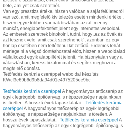
bele, amilyet csak szeretnél.
Van egy presztízs értéke, hiszen valóban a saját felületedről
van szó, amit megfelelő kivitelezés esetén mindenki értékel,
hiszen egyre többen vannak tisztában azzal, mennyi
munkát, energiabefektetést jelent egy internetes weboldal.
Az emberek szeretnek birtokolni, tudni, hogy „ez az övék és
azt tesznek vele, amit csak szeretnének", azonban ez egy
honlap esetében nem feltétlenül kifizetődő. Érdemes tehát
mérlegelni a végső döntéshozatal előtt, hiszen a weboldalad
vállalkozod egyik alappillérét jelenti. Ha bizonytalan vagy a
választásban, keress bizalommal és segítek meghozni a
megfelelő döntést.
Tetőfedés kerámia cseréppel weboldal készítés
KWcf3e69b6d9b8da94d01e4975205ee9bc
Tetőfedés kerámia cseréppel
A hagyományos tetőcserép az
egyik legrégebbi építőanyag, s népszerűsége napjainkban
is töretlen. A hosszú évek tapasztalatai...
Tetőfedés kerámia
cseréppel
A hagyományos tetőcserép az egyik legrégebbi
építőanyag, s népszerűsége napjainkban is töretlen. A
hosszú évek tapasztalatai...
Tetőfedés kerámia cseréppel
A
hagyományos tetőcserép az egyik legrégebbi építőanyag, s