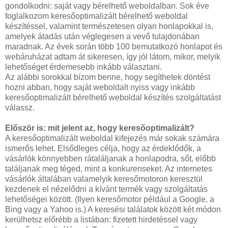
gondolkodni: saját vagy bérelhető weboldalban. Sok éve
foglalkozom keresőoptimalizált bérelhető weboldal
készítéssel, valamint természetesen olyan honlapokkal is,
amelyek átadás után véglegesen a vevő tulajdonában
maradnak. Az évek során több 100 bemutatkozó honlapot és
webáruházat adtam át sikeresen, így jól látom, mikor, melyik
lehetőséget érdemesebb inkább választani.
Az alábbi sorokkal bízom benne, hogy segíthetek döntést
hozni abban, hogy saját weboldalt nyiss vagy inkább
keresőoptimalizált bérelhető weboldal készítés szolgáltatást
válassz.
Először is: mit jelent az, hogy keresőoptimalizált?
A keresőoptimalizált weboldal kifejezés már sokak számára
ismerős lehet. Elsődleges célja, hogy az érdeklődők, a
vásárlók könnyebben rátaláljanak a honlapodra, sőt, előbb
találjanak meg téged, mint a konkurenseket. Az internetes
vásárlók általában valamelyik keresőmotoron keresztül
kezdenek el nézelődni a kívánt termék vagy szolgáltatás
lehetőségei között. (Ilyen keresőmotor például a Google, a
Bing vagy a Yahoo is.) A keresési találatok között két módon
kerülhetsz előrébb a listában: fizetett hirdetéssel vagy