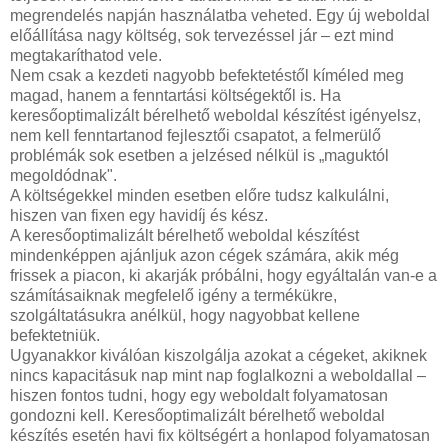
megrendelés napján használatba veheted. Egy új weboldal
előállítása nagy költség, sok tervezéssel jár – ezt mind
megtakaríthatod vele.
Nem csak a kezdeti nagyobb befektetéstől kíméled meg
magad, hanem a fenntartási költségektől is. Ha
keresőoptimalizált bérelhető weboldal készítést igényelsz,
nem kell fenntartanod fejlesztői csapatot, a felmerülő
problémák sok esetben a jelzésed nélkül is „maguktól
megoldódnak".
A költségekkel minden esetben előre tudsz kalkulálni,
hiszen van fixen egy havidíj és kész.
A keresőoptimalizált bérelhető weboldal készítést
mindenképpen ajánljuk azon cégek számára, akik még
frissek a piacon, ki akarják próbálni, hogy egyáltalán van-e a
számításaiknak megfelelő igény a termékükre,
szolgáltatásukra anélkül, hogy nagyobbat kellene
befektetniük.
Ugyanakkor kiválóan kiszolgálja azokat a cégeket, akiknek
nincs kapacitásuk nap mint nap foglalkozni a weboldallal –
hiszen fontos tudni, hogy egy weboldalt folyamatosan
gondozni kell. Keresőoptimalizált bérelhető weboldal
készítés esetén havi fix költségért a honlapod folyamatosan