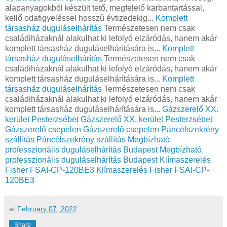
alapanyagokból készült tető, megfelelő karbantartással,
kellő odafigyeléssel hosszú évtizedekig...
Komplett
társasház duguláselhárítás
Természetesen nem csak
családiházaknál alakulhat ki lefolyó elzáródás, hanem akár
komplett társasház duguláselhárítására is...
Komplett
társasház duguláselhárítás
Természetesen nem csak
családiházaknál alakulhat ki lefolyó elzáródás, hanem akár
komplett társasház duguláselhárítására is...
Komplett
társasház duguláselhárítás
Természetesen nem csak
családiházaknál alakulhat ki lefolyó elzáródás, hanem akár
komplett társasház duguláselhárítására is...
Gázszerelő XX.
kerület Pesterzsébet
Gázszerelő XX. kerület Pesterzsébet
Gázszerelő csepelen
Gázszerelő csepelen
Páncélszekrény
szállítás
Páncélszekrény szállítás
Megbízható,
professzionális duguláselhárítás Budapest
Megbízható,
professzionális duguláselhárítás Budapest
Klímaszerelés
Fisher FSAI-CP-120BE3
Klímaszerelés Fisher FSAI-CP-
120BE3
at
February 07, 2022
Share