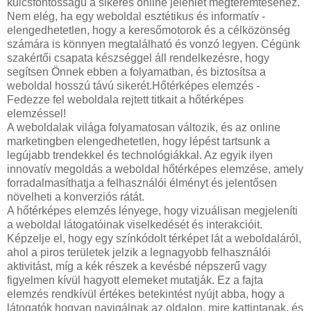
kulcsfontosságú a sikeres online jelenlét megteremtéséhez.
Nem elég, ha egy weboldal esztétikus és informatív -
elengedhetetlen, hogy a keresőmotorok és a célközönség
számára is könnyen megtalálható és vonzó legyen. Cégünk
szakértői csapata készséggel áll rendelkezésre, hogy
segítsen Önnek ebben a folyamatban, és biztosítsa a
weboldal hosszú távú sikerét.Hőtérképes elemzés -
Fedezze fel weboldala rejtett titkait a hőtérképes
elemzéssel!
A weboldalak világa folyamatosan változik, és az online
marketingben elengedhetetlen, hogy lépést tartsunk a
legújabb trendekkel és technológiákkal. Az egyik ilyen
innovatív megoldás a weboldal hőtérképes elemzése, amely
forradalmasíthatja a felhasználói élményt és jelentősen
növelheti a konverziós rátát.
A hőtérképes elemzés lényege, hogy vizuálisan megjeleníti
a weboldal látogatóinak viselkedését és interakcióit.
Képzelje el, hogy egy színkódolt térképet lát a weboldaláról,
ahol a piros területek jelzik a legnagyobb felhasználói
aktivitást, míg a kék részek a kevésbé népszerű vagy
figyelmen kívül hagyott elemeket mutatják. Ez a fajta
elemzés rendkívül értékes betekintést nyújt abba, hogy a
látogatók hogyan navigálnak az oldalon, mire kattintanak, és