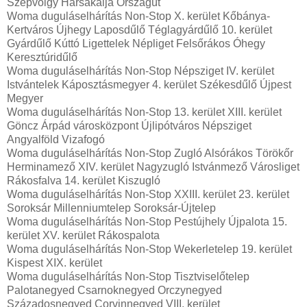
Szépvölgy Hársakalja Országút
Woma duguláselhárítás Non-Stop X. kerület Kőbánya-
Kertváros Újhegy Laposdűlő Téglagyárdűlő 10. kerület
Gyárdűlő Kúttó Ligettelek Népliget Felsőrákos Óhegy
Keresztúridűlő
Woma duguláselhárítás Non-Stop Népsziget IV. kerület
Istvántelek Káposztásmegyer 4. kerület Székesdűlő Újpest
Megyer
Woma duguláselhárítás Non-Stop 13. kerület XIII. kerület
Göncz Árpád városközpont Újlipótváros Népsziget
Angyalföld Vizafogó
Woma duguláselhárítás Non-Stop Zugló Alsórákos Törökőr
Herminamező XIV. kerület Nagyzugló Istvánmező Városliget
Rákosfalva 14. kerület Kiszugló
Woma duguláselhárítás Non-Stop XXIII. kerület 23. kerület
Soroksár Millenniumtelep Soroksár-Újtelep
Woma duguláselhárítás Non-Stop Pestújhely Újpalota 15.
kerület XV. kerület Rákospalota
Woma duguláselhárítás Non-Stop Wekerletelep 19. kerület
Kispest XIX. kerület
Woma duguláselhárítás Non-Stop Tisztviselőtelep
Palotanegyed Csarnoknegyed Orczynegyed
Századosnegyed Corvinnegyed VIII. kerület