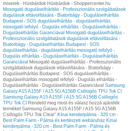
mixerek - Húsbárdok Húsbárdok - Shoppercenter.hu
Mosogató duguláselhárítás - Professzionális szolgáltatások
dugulások eltávolítására - Biatorbágy - Duguláselhárítás
Budapest - SOS duguláselhárítás - duguláselhárítás
mosogató lefolyó - Dugulás elhárítás - Duguláselhárítás -
Duguláselhárítás Garanciával
Mosogató duguláselhárítás -
Professzionális szolgáltatások dugulások eltávolítására -
Biatorbágy - Duguláselhárítás Budapest - SOS
duguláselhárítás - duguláselhárítás mosogató lefolyó -
Dugulás elhárítás - Duguláselhárítás - Duguláselhárítás
Garanciával
Mosogató duguláselhárítás - Professzionális
szolgáltatások dugulások eltávolítására - Biatorbágy -
Duguláselhárítás Budapest - SOS duguláselhárítás -
duguláselhárítás mosogató lefolyó - Dugulás elhárítás -
Duguláselhárítás - Duguláselhárítás Garanciával
Samsung
Galaxy A15 A155F / A15 5G A156B Csillogós TPU Tok Cl
Samsung Galaxy A15 A155F / A15 5G A156B Csillogós
TPU Tok Cl
Rendeld meg most és válasz hozzá ajándék
terméket Samsung Galaxy A15 A155F / A15 5G A156B
Csillogós TPU Tok Clear"
Kínai kenderpálma - 320 cm -
Best Palm Farm - Pálma és kertészeti webáruház
Kínai
kenderpálma - 320 cm - Best Palm Farm - Pálma és