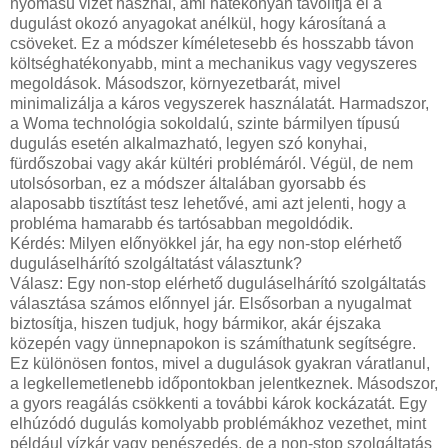
nyomású vizet használ, ami hatékonyan távolítja el a
dugulást okozó anyagokat anélkül, hogy károsítaná a
csöveket. Ez a módszer kíméletesebb és hosszabb távon
költséghatékonyabb, mint a mechanikus vagy vegyszeres
megoldások. Másodszor, környezetbarát, mivel
minimalizálja a káros vegyszerek használatát. Harmadszor,
a Woma technológia sokoldalú, szinte bármilyen típusú
dugulás esetén alkalmazható, legyen szó konyhai,
fürdőszobai vagy akár kültéri problémáról. Végül, de nem
utolsósorban, ez a módszer általában gyorsabb és
alaposabb tisztítást tesz lehetővé, ami azt jelenti, hogy a
probléma hamarabb és tartósabban megoldódik.
Kérdés: Milyen előnyökkel jár, ha egy non-stop elérhető
duguláselhárító szolgáltatást választunk?
Válasz: Egy non-stop elérhető duguláselhárító szolgáltatás
választása számos előnnyel jár. Elsősorban a nyugalmat
biztosítja, hiszen tudjuk, hogy bármikor, akár éjszaka
közepén vagy ünnepnapokon is számíthatunk segítségre.
Ez különösen fontos, mivel a dugulások gyakran váratlanul,
a legkellemetlenebb időpontokban jelentkeznek. Másodszor,
a gyors reagálás csökkenti a további károk kockázatát. Egy
elhúzódó dugulás komolyabb problémákhoz vezethet, mint
például vízkár vagy penészedés, de a non-stop szolgáltatás