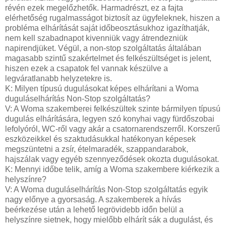
révén ezek megelőzhetők. Harmadrészt, ez a fajta
elérhetőség rugalmasságot biztosít az ügyfeleknek, hiszen a
probléma elhárítását saját időbeosztásukhoz igazíthatják,
nem kell szabadnapot kivenniük vagy átrendezniük
napirendjüket. Végül, a non-stop szolgáltatás általában
magasabb szintű szakértelmet és felkészültséget is jelent,
hiszen ezek a csapatok fel vannak készülve a
legváratlanabb helyzetekre is.
K: Milyen típusú dugulásokat képes elhárítani a Woma
duguláselhárítás Non-Stop szolgáltatás?
V: A Woma szakemberei felkészültek szinte bármilyen típusú
dugulás elhárítására, legyen szó konyhai vagy fürdőszobai
lefolyóról, WC-ről vagy akár a csatornarendszerről. Korszerű
eszközeikkel és szaktudásukkal hatékonyan képesek
megszüntetni a zsír, ételmaradék, szappandarabok,
hajszálak vagy egyéb szennyeződések okozta dugulásokat.
K: Mennyi időbe telik, amíg a Woma szakembere kiérkezik a
helyszínre?
V: A Woma duguláselhárítás Non-Stop szolgáltatás egyik
nagy előnye a gyorsaság. A szakemberek a hívás
beérkezése után a lehető legrövidebb időn belül a
helyszínre sietnek, hogy mielőbb elhárít sák a dugulást, és