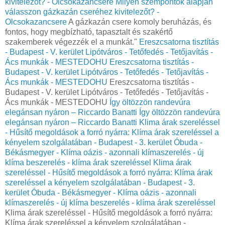
kivitelezőt? - Olcsokazancsere
Milyen szempontok alapján
válasszon gázkazán cseréhez kivitelezőt? -
Olcsokazancsere
A gázkazán csere komoly beruházás, és
fontos, hogy megbízható, tapasztalt és szakértő
szakemberek végezzék el a munkát."
Ereszcsatorna tisztítás
- Budapest - V. kerület Lipótváros - Tetőfedés - Tetőjavítás -
Ács munkák - MESTEDOHU
Ereszcsatorna tisztítás -
Budapest - V. kerület Lipótváros - Tetőfedés - Tetőjavítás -
Ács munkák - MESTEDOHU
Ereszcsatorna tisztítás -
Budapest - V. kerület Lipótváros - Tetőfedés - Tetőjavítás -
Ács munkák - MESTEDOHU
Így öltözzön randevúra
elegánsan nyáron – Riccardo Banatti
Így öltözzön randevúra
elegánsan nyáron – Riccardo Banatti
Klima árak szereléssel
- Hűsítő megoldások a forró nyárra: Klíma árak szereléssel a
kényelem szolgálatában - Budapest - 3. kerület Óbuda -
Békásmegyer - Klíma oázis - azonnali klímaszerelés - új
klíma beszerelés - klíma árak szereléssel
Klima árak
szereléssel - Hűsítő megoldások a forró nyárra: Klíma árak
szereléssel a kényelem szolgálatában - Budapest - 3.
kerület Óbuda - Békásmegyer - Klíma oázis - azonnali
klímaszerelés - új klíma beszerelés - klíma árak szereléssel
Klima árak szereléssel - Hűsítő megoldások a forró nyárra:
Klíma árak szereléssel a kényelem szolgálatában -