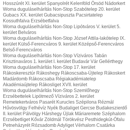
Hosszúrét XI. kerület Spanyolrét Kelenföld Örsöd Nádorkert
Woma duguláselhárítás Non-Stop Szabótelep 20. kerület
Gubacs XX. kerület Gubacsipuszta Pacsirtatelep
Kossuthfalva Erzsébetfalva
Woma duguláselhárítás Non-Stop Lipótváros V. kerület 5.
kerület Belváros
Woma duguláselhárítás Non-Stop József Attila-lakótelep IX.
kerület Külső-Ferencváros 9. kerület Középső-Ferencváros
Belső-Ferencváros
Woma duguláselhárítás Non-Stop Víziváros Tabán
Krisztinaváros 1. kerület I. kerület Budavár Vár Gellérthegy
Woma duguláselhárítás Non-Stop 17. kerület
Rákoskeresztúr Rákoshegy Rákoscsaba-Újtelep Rákoskert
Madárdomb Rákoscsaba Régiakadémiatelep
Akadémiaújtelep Rákosliget XVII. kerület
Woma duguláselhárítás Non-Stop Szemlőhegy
Erzsébettelek Lipótmező Víziváros 2. kerület
Remetekertváros Pasarét Kurucles Szépilona Rézmál
Hűvösvölgy Felhévíz Nyék Budaliget Gercse Budakeszierdő
II. kerület Pálvölgy Hárshegy Újlak Máriaremete Széphalom
Erzsébetliget Kővár Zöldmál Törökvész Pesthidegkút-Ófalu
Petneházyrét Rózsadomb Adyliget Vérhalom Csatárka