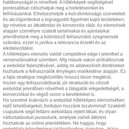
hatékonyságát is növelheti. A hőtérképek segítségével
pontosabban célozhatjuk meg a hirdetéseinket és
felhívásainkat. Elhelyezhetjük a kulcsfontosságú üzeneteket
és akciógombokat a legnagyobb figyelmet kapó területeken,
így növelve az átkattintási és konverziós rátát. Az elemzések
alapján személyre szabott tartalmakat és ajánlatokat
jeleníthetünk meg a különböző felhasználói szegmensek
számára, ezzel is javítva a relevancia érzetét és az
elköteleződést.
A hőtérképes elemzés valódi competitive edge-t jelenthet a
versenytársakkal szemben. Míg mások vakon próbálkoznak
a weboldal fejlesztésével, addig mi adatvezérelt döntéseket
hozhatunk a felhasználók tényleges viselkedése alapján. Ez
a fajta stratégiai megközelítés hosszú távon megtérül,
hiszen egy felhasználóbarát, jól strukturált és célzott
weboldal jelentősen növelheti a látogatók elégedettségét, a
konverziókat és végső soron a bevételeket is.
Ha szeretné kiaknázni a weboldal hőtérképes elemzésében
rejlő lehetőségeket, forduljon hozzánk bizalommal! Szakértő
csapatunk segít feltárni weboldala rejtett titkait, és olyan
változtatásokat javasolunk, amelyek valódi áttörést
hozhatnak az online jelenlétében. Ne hagyja, hogy
weboldala teljesítménye találgatásokon alapuljon - bízza