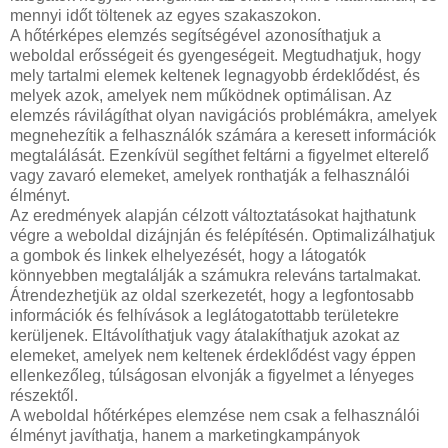
mennyi időt töltenek az egyes szakaszokon.
A hőtérképes elemzés segítségével azonosíthatjuk a
weboldal erősségeit és gyengeségeit. Megtudhatjuk, hogy
mely tartalmi elemek keltenek legnagyobb érdeklődést, és
melyek azok, amelyek nem működnek optimálisan. Az
elemzés rávilágíthat olyan navigációs problémákra, amelyek
megnehezítik a felhasználók számára a keresett információk
megtalálását. Ezenkívül segíthet feltárni a figyelmet elterelő
vagy zavaró elemeket, amelyek ronthatják a felhasználói
élményt.
Az eredmények alapján célzott változtatásokat hajthatunk
végre a weboldal dizájnján és felépítésén. Optimalizálhatjuk
a gombok és linkek elhelyezését, hogy a látogatók
könnyebben megtalálják a számukra releváns tartalmakat.
Átrendezhetjük az oldal szerkezetét, hogy a legfontosabb
információk és felhívások a leglátogatottabb területekre
kerüljenek. Eltávolíthatjuk vagy átalakíthatjuk azokat az
elemeket, amelyek nem keltenek érdeklődést vagy éppen
ellenkezőleg, túlságosan elvonják a figyelmet a lényeges
részektől.
A weboldal hőtérképes elemzése nem csak a felhasználói
élményt javíthatja, hanem a marketingkampányok