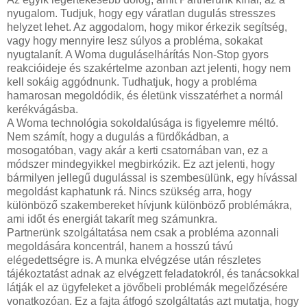
nyugalom. Tudjuk, hogy egy váratlan dugulás stresszes
helyzet lehet. Az aggodalom, hogy mikor érkezik segítség,
vagy hogy mennyire lesz súlyos a probléma, sokakat
nyugtalanít. A Woma duguláselhárítás Non-Stop gyors
reakcióideje és szakértelme azonban azt jelenti, hogy nem
kell sokáig aggódnunk. Tudhatjuk, hogy a probléma
hamarosan megoldódik, és életünk visszatérhet a normál
kerékvágásba.
A Woma technológia sokoldalúsága is figyelemre méltó.
Nem számít, hogy a dugulás a fürdőkádban, a
mosogatóban, vagy akár a kerti csatornában van, ez a
módszer mindegyikkel megbirkózik. Ez azt jelenti, hogy
bármilyen jellegű dugulással is szembesülünk, egy hívással
megoldást kaphatunk rá. Nincs szükség arra, hogy
különböző szakembereket hívjunk különböző problémákra,
ami időt és energiát takarít meg számunkra.
Partnerünk szolgáltatása nem csak a probléma azonnali
megoldására koncentrál, hanem a hosszú távú
elégedettségre is. A munka elvégzése után részletes
tájékoztatást adnak az elvégzett feladatokról, és tanácsokkal
látják el az ügyfeleket a jövőbeli problémák megelőzésére
vonatkozóan. Ez a fajta átfogó szolgáltatás azt mutatja, hogy