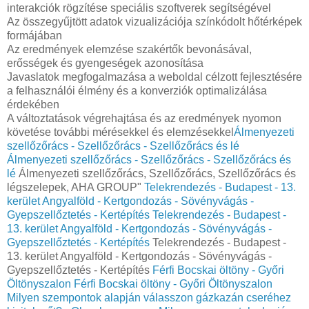
interakciók rögzítése speciális szoftverek segítségével
Az összegyűjtött adatok vizualizációja színkódolt hőtérképek
formájában
Az eredmények elemzése szakértők bevonásával,
erősségek és gyengeségek azonosítása
Javaslatok megfogalmazása a weboldal célzott fejlesztésére
a felhasználói élmény és a konverziók optimalizálása
érdekében
A változtatások végrehajtása és az eredmények nyomon
követése további mérésekkel és elemzésekkel
Álmenyezeti
szellőzőrács - Szellőzőrács - Szellőzőrács és lé
Álmenyezeti szellőzőrács - Szellőzőrács - Szellőzőrács és
lé
Álmenyezeti szellőzőrács, Szellőzőrács, Szellőzőrács és
légszelepek, AHA GROUP"
Telekrendezés - Budapest - 13.
kerület Angyalföld - Kertgondozás - Sövényvágás -
Gyepszellőztetés - Kertépítés
Telekrendezés - Budapest -
13. kerület Angyalföld - Kertgondozás - Sövényvágás -
Gyepszellőztetés - Kertépítés
Telekrendezés - Budapest -
13. kerület Angyalföld - Kertgondozás - Sövényvágás -
Gyepszellőztetés - Kertépítés
Férfi Bocskai öltöny - Győri
Öltönyszalon
Férfi Bocskai öltöny - Győri Öltönyszalon
Milyen szempontok alapján válasszon gázkazán cseréhez