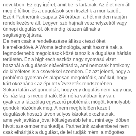
nevükben. Ez egy ígéret, amit be is tartanak. Az élet nem áll
meg éjfélkor, és a dugulások sem tisztelik a munkaidőt.
Ezért Partnerünk csapata 24 órában, a hét minden napján
rendelkezésre áll. Legyen szó hajnali vészhelyzetről vagy
ünnepi dugulásról, ők mindig készen állnak a
segítségnyújtásra.
De nem csak a rendelkezésre állásuk teszi őket
kiemelkedővé. A Woma technológia, amit használnak, a
legmodernebb megoldások közé tartozik a duguláselhárítás
területén. Ez a high-tech eszköz nagy nyomású vizet
használ a dugulások eltávolítására, ami nemcsak hatékony,
de kíméletes is a csövekkel szemben. Ez azt jelenti, hogy a
probléma gyorsan és alaposan megoldódik, anélkül, hogy
kárt okoznának az épület vízvezeték-rendszerében.
Sokan talán azt gondolják, hogy egy dugulás nem nagy ügy,
és házilag is megoldható. Bár néha valóban így van,
gyakran a látszólag egyszerű problémák mögött komolyabb
gondok húzódnak meg. A nem megfelelően kezelt
dugulások hosszú távon súlyos károkat okozhatnak,
amelyek javítása jóval költségesebb lehet, mint egy időben
hívott szakember munkadíja. Partnerünk szakemberei nem
csak elhárítják a dugulást, de fel tudják mérni a mögöttes