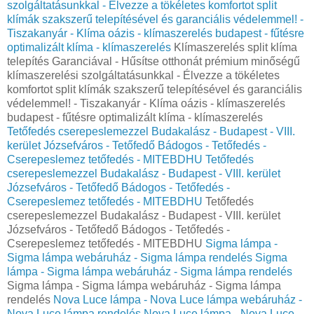
szolgáltatásunkkal - Élvezze a tökéletes komfortot split
klímák szakszerű telepítésével és garanciális védelemmel! -
Tiszakanyár - Klíma oázis - klímaszerelés budapest - fűtésre
optimalizált klíma - klímaszerelés
Klímaszerelés split klíma
telepítés Garanciával - Hűsítse otthonát prémium minőségű
klímaszerelési szolgáltatásunkkal - Élvezze a tökéletes
komfortot split klímák szakszerű telepítésével és garanciális
védelemmel! - Tiszakanyár - Klíma oázis - klímaszerelés
budapest - fűtésre optimalizált klíma - klímaszerelés
Tetőfedés cserepeslemezzel Budakalász - Budapest - VIII.
kerület Józsefváros - Tetőfedő Bádogos - Tetőfedés -
Cserepeslemez tetőfedés - MITEBDHU
Tetőfedés
cserepeslemezzel Budakalász - Budapest - VIII. kerület
Józsefváros - Tetőfedő Bádogos - Tetőfedés -
Cserepeslemez tetőfedés - MITEBDHU
Tetőfedés
cserepeslemezzel Budakalász - Budapest - VIII. kerület
Józsefváros - Tetőfedő Bádogos - Tetőfedés -
Cserepeslemez tetőfedés - MITEBDHU
Sigma lámpa -
Sigma lámpa webáruház - Sigma lámpa rendelés
Sigma
lámpa - Sigma lámpa webáruház - Sigma lámpa rendelés
Sigma lámpa - Sigma lámpa webáruház - Sigma lámpa
rendelés
Nova Luce lámpa - Nova Luce lámpa webáruház -
Nova Luce lámpa rendelés
Nova Luce lámpa - Nova Luce