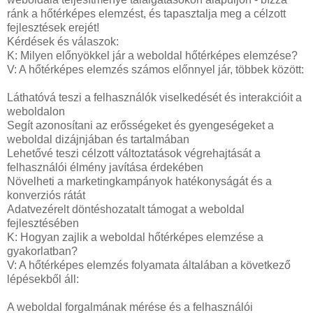
ránk a hőtérképes elemzést, és tapasztalja meg a célzott
fejlesztések erejét!
Kérdések és válaszok:
K: Milyen előnyökkel jár a weboldal hőtérképes elemzése?
V: A hőtérképes elemzés számos előnnyel jár, többek között:
Láthatóvá teszi a felhasználók viselkedését és interakcióit a
weboldalon
Segít azonosítani az erősségeket és gyengeségeket a
weboldal dizájnjában és tartalmában
Lehetővé teszi célzott változtatások végrehajtását a
felhasználói élmény javítása érdekében
Növelheti a marketingkampányok hatékonyságát és a
konverziós rátát
Adatvezérelt döntéshozatalt támogat a weboldal
fejlesztésében
K: Hogyan zajlik a weboldal hőtérképes elemzése a
gyakorlatban?
V: A hőtérképes elemzés folyamata általában a következő
lépésekből áll:
A weboldal forgalmának mérése és a felhasználói