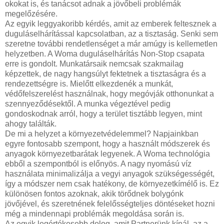
okokat is, és tanácsot adnak a jövőbeli problémák
megelőzésére.
Az egyik leggyakoribb kérdés, amit az emberek feltesznek a
duguláselhárítással kapcsolatban, az a tisztaság. Senki sem
szeretne további rendetlenséget a már amúgy is kellemetlen
helyzetben. A Woma duguláselhárítás Non-Stop csapata
erre is gondolt. Munkatársaik nemcsak szakmailag
képzettek, de nagy hangsúlyt fektetnek a tisztaságra és a
rendezettségre is. Mielőtt elkezdenék a munkát,
védőfelszerelést használnak, hogy megóvják otthonunkat a
szennyeződésektől. A munka végeztével pedig
gondoskodnak arról, hogy a terület tisztább legyen, mint
ahogy találták.
De mi a helyzet a környezetvédelemmel? Napjainkban
egyre fontosabb szempont, hogy a használt módszerek és
anyagok környezetbarátak legyenek. A Woma technológia
ebből a szempontból is előnyös. A nagy nyomású víz
használata minimalizálja a vegyi anyagok szükségességét,
így a módszer nem csak hatékony, de környezetkímélő is. Ez
különösen fontos azoknak, akik törődnek bolygónk
jövőjével, és szeretnének felelősségteljes döntéseket hozni
még a mindennapi problémák megoldása során is.
Az egyik legértékesebb dolog, amit Partnerünk kínál, az a