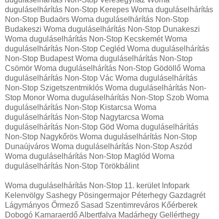
duguláselhárítás Non-Stop Kerepes Woma duguláselhárítás
Non-Stop Budaörs Woma duguláselhárítás Non-Stop
Budakeszi Woma duguláselhárítás Non-Stop Dunakeszi
Woma duguláselhárítás Non-Stop Kecskemét Woma
duguláselhárítás Non-Stop Cegléd Woma duguláselhárítás
Non-Stop Budapest Woma duguláselhárítás Non-Stop
Csömör Woma duguláselhárítás Non-Stop Gödöllő Woma
duguláselhárítás Non-Stop Vác Woma duguláselhárítás
Non-Stop Szigetszentmiklós Woma duguláselhárítás Non-
Stop Monor Woma duguláselhárítás Non-Stop Szob Woma
duguláselhárítás Non-Stop Kistarcsa Woma
duguláselhárítás Non-Stop Nagytarcsa Woma
duguláselhárítás Non-Stop Göd Woma duguláselhárítás
Non-Stop Nagykőrös Woma duguláselhárítás Non-Stop
Dunaújváros Woma duguláselhárítás Non-Stop Aszód
Woma duguláselhárítás Non-Stop Maglód Woma
duguláselhárítás Non-Stop Törökbálint
Woma duguláselhárítás Non-Stop 11. kerület Infopark
Kelenvölgy Sashegy Pösingermajor Péterhegy Gazdagrét
Lágymányos Őrmező Sasad Szentimreváros Kőérberek
Dobogó Kamaraerdő Albertfalva Madárhegy Gellérthegy