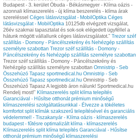
Budapest - 3. kerület Óbuda - Békásmegyer - Klíma oázis -
azonnali klímaszerelés - új klíma beszerelés - klíma árak
szereléssel
Céges látásvizsgálat - MobilOptika
Céges
látásvizsgálat - MobilOptika
10125db elvégzett vizsgálat,
26év szakmai tapasztalat és sok-sok elégedett ügyféllel a
hátunk mögött vállallunk céges látásvizsgálatot."
Trezor széf
szállítás - Domony - Páncélszekrény és Nehézgép szállítás
személyre szabottan
Trezor széf szállítás - Domony -
Páncélszekrény és Nehézgép szállítás személyre szabottan
Trezor széf szállítás - Domony - Páncélszekrény és
Nehézgép szállítás személyre szabottan
Omnistrip - Seb
Összehúzó Tapasz sportmedical.hu
Omnistrip - Seb
Összehúzó Tapasz sportmedical.hu
Omnistrip - Seb
Összehúzó Tapasz A legjobb áron nálunk! Sportmedical.hu
Rendelj most!"
Klímaszerelés split klíma telepítés
Garanciával - Hűsítse otthonát prémium minőségű
klímaszerelési szolgáltatásunkkal - Élvezze a tökéletes
komfortot split klímák szakszerű telepítésével és garanciális
védelemmel! - Tiszakanyár - Klíma oázis - klímaszerelés
budapest - fűtésre optimalizált klíma - klímaszerelés
Klímaszerelés split klíma telepítés Garanciával - Hűsítse
otthonát prémium minőségű klímaszerelési