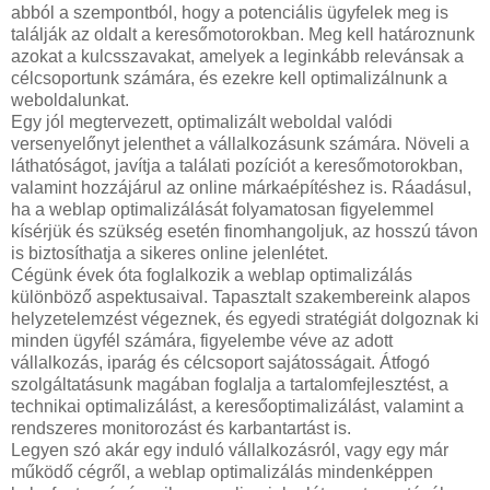
abból a szempontból, hogy a potenciális ügyfelek meg is
találják az oldalt a keresőmotorokban. Meg kell határoznunk
azokat a kulcsszavakat, amelyek a leginkább relevánsak a
célcsoportunk számára, és ezekre kell optimalizálnunk a
weboldalunkat.
Egy jól megtervezett, optimalizált weboldal valódi
versenyelőnyt jelenthet a vállalkozásunk számára. Növeli a
láthatóságot, javítja a találati pozíciót a keresőmotorokban,
valamint hozzájárul az online márkaépítéshez is. Ráadásul,
ha a weblap optimalizálását folyamatosan figyelemmel
kísérjük és szükség esetén finomhangoljuk, az hosszú távon
is biztosíthatja a sikeres online jelenlétet.
Cégünk évek óta foglalkozik a weblap optimalizálás
különböző aspektusaival. Tapasztalt szakembereink alapos
helyzetelemzést végeznek, és egyedi stratégiát dolgoznak ki
minden ügyfél számára, figyelembe véve az adott
vállalkozás, iparág és célcsoport sajátosságait. Átfogó
szolgáltatásunk magában foglalja a tartalomfejlesztést, a
technikai optimalizálást, a keresőoptimalizálást, valamint a
rendszeres monitorozást és karbantartást is.
Legyen szó akár egy induló vállalkozásról, vagy egy már
működő cégről, a weblap optimalizálás mindenképpen