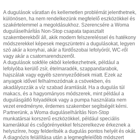
A dugulások váratlan és kellemetlen problémát jelenthetnek,
különösen, ha nem rendelkezünk megfelelő eszközökkel és
szakértelemmel a megoldásukhoz. Szerencsére a Woma
duguláselhárítás Non-Stop csapata tapasztalt
szakemberekből áll, akik modern felszereléssel és hatékony
módszerekkel képesek megszüntetni a dugulásokat, legyen
szó akár a konyhai, akár a fürdőszobai lefolyóról, WC-ről
vagy akár a csatornarendszerről.
A dugulások sokféle okból keletkezhetnek, például a
lefolyóba kerülő zsír, ételmaradék, szappandarabok,
hajszálak vagy egyéb szennyeződések miatt. Ezek az
anyagok idővel felhalmozódnak a csövekben, és
akadályozzák a víz szabad áramlását. Ha a dugulás túl
makacs, és a hagyományos módszerek, mint például a
dugulásgátló folyadékok vagy a pumpa használata nem
vezet eredményre, érdemes szakember segítségét kérni.
Partnerünk, a Woma duguláselhárítás Non-Stop
munkatársai korszerű eszközökkel, például speciális
kamerákkal és csőgörényekkel felszerelkezve érkeznek a
helyszínre, hogy felderítsék a dugulás pontos helyét és okát.
A diagnózis felállítása után a legmegfelelőbb módszert