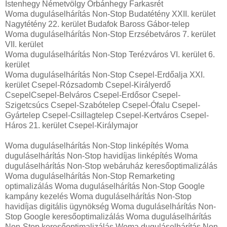
Istenhegy Németvölgy Orbánhegy Farkasrét
Woma duguláselhárítás Non-Stop Budatétény XXII. kerület
Nagytétény 22. kerület Budafok Baross Gábor-telep
Woma duguláselhárítás Non-Stop Erzsébetváros 7. kerület
VII. kerület
Woma duguláselhárítás Non-Stop Terézváros VI. kerület 6.
kerület
Woma duguláselhárítás Non-Stop Csepel-Erdőalja XXI.
kerület Csepel-Rózsadomb Csepel-Királyerdő
CsepelCsepel-Belváros Csepel-Erdősor Csepel-
Szigetcsúcs Csepel-Szabótelep Csepel-Ófalu Csepel-
Gyártelep Csepel-Csillagtelep Csepel-Kertváros Csepel-
Háros 21. kerület Csepel-Királymajor
Woma duguláselhárítás Non-Stop linképítés Woma
duguláselhárítás Non-Stop havidíjas linképítés Woma
duguláselhárítás Non-Stop webáruház keresőoptimalizálás
Woma duguláselhárítás Non-Stop Remarketing
optimalizálás Woma duguláselhárítás Non-Stop Google
kampány kezelés Woma duguláselhárítás Non-Stop
havidíjas digitális ügynökség Woma duguláselhárítás Non-
Stop Google keresőoptimalizálás Woma duguláselhárítás
Non-Stop keresőoptimalizálás Woma duguláselhárítás Non-