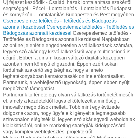
Új fejezet kezdődik - Családi házak lomtalanítása szakértői
segítséggel - Pécel - Lomtalanítás - Lomtalanítás Budapest
és környékén - Lomtalanítás Budapesten és Pest megyében
Cserepeslemez tetőfedés - Tetőfedés és Bádogozás
azonnali kezdéssel
Cserepeslemez tetőfedés - Tetőfedés és
Bádogozás azonnali kezdéssel
Cserepeslemez tetőfedés -
Tetőfedés és Bádogozás azonnali kezdéssel Napjainkban
az online jelenlét elengedhetetlen a vállalkozások számára,
legyen szó akár egy kisvállalkozásról vagy multinacionális
cégről. Ebben a dinamikusan változó digitális közegben
azonban nem könnyű eligazodni. Éppen ezért sokan
fordulnak szakértő segítséghez, hogy a lehető
leghatékonyabban kamatoztassák online erőforrásaikat.
Partnerünk, a webfejlesztő ügynökség, éppen ebben nyújt
megbízható támogatást.
Partnerünk története egy olyan vállalkozás történetét meséli
el, amely a kezdetektől fogva elkötelezett a minőségi,
innovatív megoldások mellett. Több mint egy évtizede
dolgoznak azon, hogy ügyfeleik igényeit a legmagasabb
színvonalon elégítsék ki, legyen szó akár egyedi weboldalak
kialakításáról, online marketing stratégiák kidolgozásáról
vagy komplex webfejlesztési projektekről.
Mi teszi Partnerünket olyan különlegessé? Elsősorban a