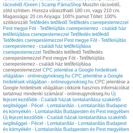
rácsvédő /Green | Scamp PárnaShop
Muszlin rácsvédő,
zöld színben. Hossza választható 180 cm, vagy 210 cm.
Magassága: 20 cm Anyaga: 100% pamut Töltet: 100%
szilikonizált
Tetőfedés tetőfedő Tetőfedés cserepeslemezzel
Pest megye Fót - Tetőfelújítás cserepeslemez - családi ház
tetőfelújítása cserepeslemezzel
Tetőfedés tetőfedő
Tetőfedés cserepeslemezzel Pest megye Fót - Tetőfelújítás
cserepeslemez - családi ház tetőfelújítása
cserepeslemezzel
Tetőfedés tetőfedő Tetőfedés
cserepeslemezzel Pest megye Fót - Tetőfelújítás
cserepeslemez - családi ház tetőfelújítása
cserepeslemezzel
CPC jelentése a Google hirdetések
világában - onlineugynokseg.hu
CPC jelentése a Google
hirdetések világában - onlineugynokseg.hu
CPC jelentése a
Google hirdetések világában cikkünk hasznos információkat
tartalmaz mindenki számára! - onlineugynokseg.hu
Új
fejezet kezdődik - Családi házak lomtalanítása szakértői
segítséggel - Pécel - Lomtalanítás - Lomtalanítás Budapest
és környékén - Lomtalanítás Budapesten és Pest megyében
Új fejezet kezdődik - Családi házak lomtalanítása szakértői
segítséggel - Pécel - Lomtalanítás - Lomtalanítás Budapest
és környékén - Lomtalanítás Budapesten és Pest megyében