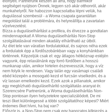
előnyeit. Partnerünk készen áll arra, hogy bármikor
segítséget nyújtson Önnek, legyen szó akár otthonról, akár
munkahelyről. Ne habozzon kapcsolatba lépni velük, ha
dugulással szembesül - a Woma csapata garantáltan
megoldást talál a problémára, és helyreállítja a zavartalan
vízelvezetést.
Bízza a duguláselhárítást a profikra, és élvezze a gondtalan
mindennapokat! A Woma duguláselhárítás Non-Stop
szolgáltatásával minden akadály elhárítható az útból.
Az élet tele van váratlan fordulatokkal, és sajnos néha ezek
a fordulatok épp a fürdőszobánkban vagy a konyhánkban
történnek. Képzeljük csak el: egy átlagos hétköznap estéjén
vagyunk, épp relaxálnánk egy forró fürdőben a hosszú
munkanap után, amikor hirtelen észrevesszük, hogy a víz
nem folyik le rendesen. Vagy talán egy vasárnapi családi
ebéd közepén a mosogató kezd el furcsán viselkedni, és a
víz lassan emelkedni kezd. Ezek azok a pillanatok, amikor
egy megbízható duguláselhárító szolgáltatás aranyat ér.
Szerencsére Partnerünk, a Woma duguláselhárítás Non-
Stop pontosan ilyen helyzetekre specializálódott. De mi
teszi őket különlegessé a többi szolgáltatóhoz képest? Miért
érdemes őket hívni, ha baj van?
Először is, a Non-Stop nem csak egy hangzatos kifejezés a