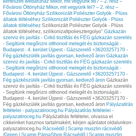
kertészeti webáruház
Mikor, mit vegyünk fel? – 2. rész –
Fővárosi Öltönyház
Mikor, mit vegyünk fel? – 2. rész –
Fővárosi Öltönyház
Szilikonizált Poliészter Golyók - Plüss
állatok töltéséhez
Szilikonizált Poliészter Golyók - Plüss
állatok töltéséhez
Szilikonizált Poliészter Golyók - Plüss
állatok töltéséhez, szilikonizaltpoliesztergolyo"
Gázkazán
szerviz és javítás - Cirkó tisztítás és FÉG gázkazán szerelés
- Segítünk megőrizni otthonod melegét és biztonságát -
Budapest - 4. kerület Újpest - Gázszerelő +36203257170 -
Fég gázkészülék javítás gyorsan, kedvező áron
Gázkazán
szerviz és javítás - Cirkó tisztítás és FÉG gázkazán szerelés
- Segítünk megőrizni otthonod melegét és biztonságát -
Budapest - 4. kerület Újpest - Gázszerelő +36203257170 -
Fég gázkészülék javítás gyorsan, kedvező áron
Gázkazán
szerviz és javítás - Cirkó tisztítás és FÉG gázkazán szerelés
- Segítünk megőrizni otthonod melegét és biztonságát -
Budapest - 4. kerület Újpest - Gázszerelő +36203257170 -
Fég gázkészülék javítás gyorsan, kedvező áron
Pályázatírás
feltételei - palyazatiroceg.hu
Pályázatírás feltételei -
palyazatiroceg.hu
Pályázatírás feltételei, olvassa el
cikkeinket hasznos tartalmakért, kérjen ajánlatot oldalunkon-
palyazatiroceg.hu
Rácsvédő | Scamp muszlin rácsvédő
/Green | Scamp PárnaShop
Rácsvédő | Scamp muszlin