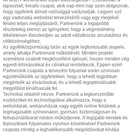
tapasztalt, kreatív csapat, akik nap mint nap azon dolgoznak,
hogy ügyfeleik álmait valósággá varázsolják. Legyen szó
egy vadonatúj weboldal tervezéséről vagy egy meglévő
felület teljes megújításáról, Partnerünk a legapróbb
részletekig elemzi az igényeket, hogy a végeredmény
tökéletesen illeszkedjen az adott vállalkozás arculatához és
célközönségéhez.
Az ügyfélközpontúság talán az egyik legfontosabb alapelv,
amely áthatja Partnerünk működését. Minden projekt
személyre szabott megközelítést igényel, hiszen minden cég
egyedi kihívásokkal és célokkal rendelkezik. Éppen ezért
Partnerünk csapata a tervezési folyamat során szorosan
együttműködik az ügyfelekkel, hogy a lehető legjobban
megértsék az elvárásokat, és a lehető legoptimálisabb
megoldást kínálhassák fel.
Technikai oldalról nézve, Partnerünk a legkorszerűbb
eszközöket és technológiákat alkalmazza, hogy a
weboldalak, webáruházak vagy egyéb online felületek a
legmagasabb színvonalon, gyorsan, biztonságosan és
felhasználóbarát módon működjenek. A legújabb trendek és
fejlesztések folyamatos nyomon követésével Partnerünk
csapata mindig a leghatékonyabb megoldásokat kínálja