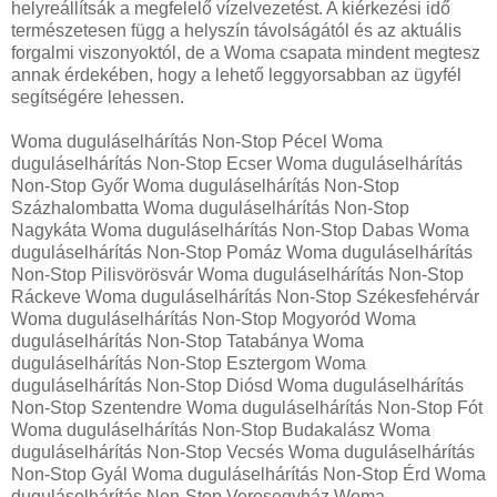
helyreállítsák a megfelelő vízelvezetést. A kiérkezési idő
természetesen függ a helyszín távolságától és az aktuális
forgalmi viszonyoktól, de a Woma csapata mindent megtesz
annak érdekében, hogy a lehető leggyorsabban az ügyfél
segítségére lehessen.
Woma duguláselhárítás Non-Stop Pécel Woma
duguláselhárítás Non-Stop Ecser Woma duguláselhárítás
Non-Stop Győr Woma duguláselhárítás Non-Stop
Százhalombatta Woma duguláselhárítás Non-Stop
Nagykáta Woma duguláselhárítás Non-Stop Dabas Woma
duguláselhárítás Non-Stop Pomáz Woma duguláselhárítás
Non-Stop Pilisvörösvár Woma duguláselhárítás Non-Stop
Ráckeve Woma duguláselhárítás Non-Stop Székesfehérvár
Woma duguláselhárítás Non-Stop Mogyoród Woma
duguláselhárítás Non-Stop Tatabánya Woma
duguláselhárítás Non-Stop Esztergom Woma
duguláselhárítás Non-Stop Diósd Woma duguláselhárítás
Non-Stop Szentendre Woma duguláselhárítás Non-Stop Fót
Woma duguláselhárítás Non-Stop Budakalász Woma
duguláselhárítás Non-Stop Vecsés Woma duguláselhárítás
Non-Stop Gyál Woma duguláselhárítás Non-Stop Érd Woma
duguláselhárítás Non-Stop Veresegyház Woma