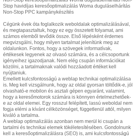
Stop havidíjas keresőoptimalizálás Woma duguláselhárítás
Non-Stop PPC kampánykészítés
Cégünk évek óta foglalkozik weboldalak optimalizálásával,
és megtapasztaltuk, hogy ez egy összetett folyamat, ami
számos elemből tevődik össze. Első lépésként érdemes
megvizsgálni, hogy milyen tartalmat jelenítünk meg az
oldalunkon. Fontos, hogy a szövegek informatívak,
értékesek legyenek az olvasó számára, és a célcsoportunk
igényeihez igazodjanak. Nem elég csupán információkat
közölni, a tartalmaknak valódi hozzáadott értéket kell
nyújtaniuk.
Emellett kulcsfontosságú a weblap technikai optimalizálása
is. Meg kell vizsgálnunk, hogy az oldal gyorsan töltődik-e, jól
olvasható-e mobilon és asztali gépen egyaránt, valamint,
hogy a keresőmotorok számára is könnyen értelmezhetőek-
e az oldal elemei. Egy rosszul felépített, lassú weboldal nem
fogja elérni a kívánt célközönséget, függetlenül attól, milyen
kiváló a tartalma.
A weblap optimalizálás azonban nem merül ki csupán a
tartalmi és technikai elemek tökéletesítésében. Gondolnunk
kell a keresőoptimalizálásra (SEO) is, ami kulcsfontosságú