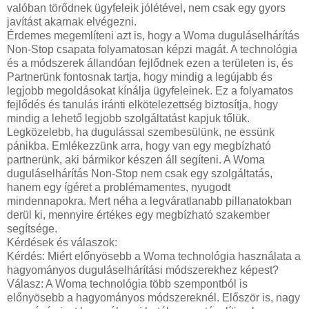
valóban törődnek ügyfeleik jólétével, nem csak egy gyors
javítást akarnak elvégezni.
Érdemes megemlíteni azt is, hogy a Woma duguláselhárítás
Non-Stop csapata folyamatosan képzi magát. A technológia
és a módszerek állandóan fejlődnek ezen a területen is, és
Partnerünk fontosnak tartja, hogy mindig a legújabb és
legjobb megoldásokat kínálja ügyfeleinek. Ez a folyamatos
fejlődés és tanulás iránti elkötelezettség biztosítja, hogy
mindig a lehető legjobb szolgáltatást kapjuk tőlük.
Legközelebb, ha dugulással szembesülünk, ne essünk
pánikba. Emlékezzünk arra, hogy van egy megbízható
partnerünk, aki bármikor készen áll segíteni. A Woma
duguláselhárítás Non-Stop nem csak egy szolgáltatás,
hanem egy ígéret a problémamentes, nyugodt
mindennapokra. Mert néha a legváratlanabb pillanatokban
derül ki, mennyire értékes egy megbízható szakember
segítsége.
Kérdések és válaszok:
Kérdés: Miért előnyösebb a Woma technológia használata a
hagyományos duguláselhárítási módszerekhez képest?
Válasz: A Woma technológia több szempontból is
előnyösebb a hagyományos módszereknél. Először is, nagy