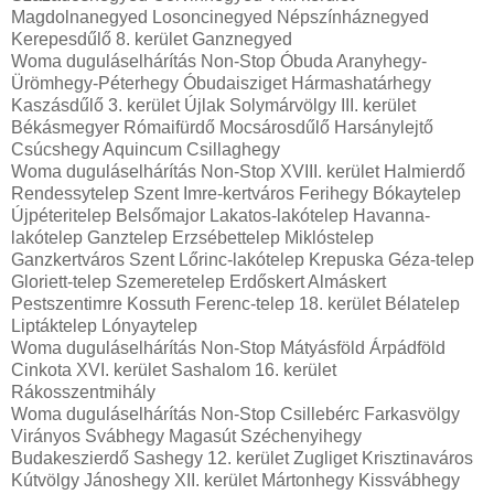
Magdolnanegyed Losoncinegyed Népszínháznegyed
Kerepesdűlő 8. kerület Ganznegyed
Woma duguláselhárítás Non-Stop Óbuda Aranyhegy-
Ürömhegy-Péterhegy Óbudaisziget Hármashatárhegy
Kaszásdűlő 3. kerület Újlak Solymárvölgy III. kerület
Békásmegyer Rómaifürdő Mocsárosdűlő Harsánylejtő
Csúcshegy Aquincum Csillaghegy
Woma duguláselhárítás Non-Stop XVIII. kerület Halmierdő
Rendessytelep Szent Imre-kertváros Ferihegy Bókaytelep
Újpéteritelep Belsőmajor Lakatos-lakótelep Havanna-
lakótelep Ganztelep Erzsébettelep Miklóstelep
Ganzkertváros Szent Lőrinc-lakótelep Krepuska Géza-telep
Gloriett-telep Szemeretelep Erdőskert Almáskert
Pestszentimre Kossuth Ferenc-telep 18. kerület Bélatelep
Liptáktelep Lónyaytelep
Woma duguláselhárítás Non-Stop Mátyásföld Árpádföld
Cinkota XVI. kerület Sashalom 16. kerület
Rákosszentmihály
Woma duguláselhárítás Non-Stop Csillebérc Farkasvölgy
Virányos Svábhegy Magasút Széchenyihegy
Budakeszierdő Sashegy 12. kerület Zugliget Krisztinaváros
Kútvölgy Jánoshegy XII. kerület Mártonhegy Kissvábhegy