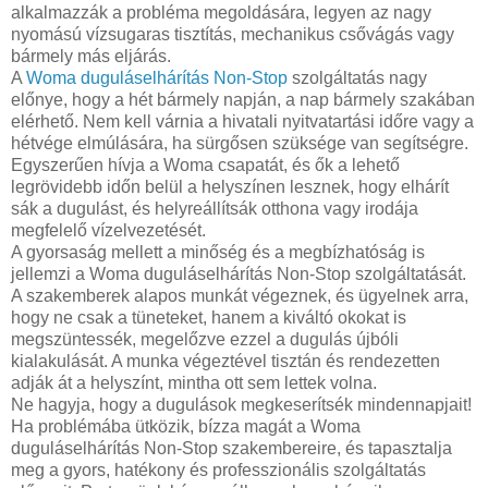
alkalmazzák a probléma megoldására, legyen az nagy
nyomású vízsugaras tisztítás, mechanikus csővágás vagy
bármely más eljárás.
A
Woma duguláselhárítás Non-Stop
szolgáltatás nagy
előnye, hogy a hét bármely napján, a nap bármely szakában
elérhető. Nem kell várnia a hivatali nyitvatartási időre vagy a
hétvége elmúlására, ha sürgősen szüksége van segítségre.
Egyszerűen hívja a Woma csapatát, és ők a lehető
legrövidebb időn belül a helyszínen lesznek, hogy elhárít
sák a dugulást, és helyreállítsák otthona vagy irodája
megfelelő vízelvezetését.
A gyorsaság mellett a minőség és a megbízhatóság is
jellemzi a Woma duguláselhárítás Non-Stop szolgáltatását.
A szakemberek alapos munkát végeznek, és ügyelnek arra,
hogy ne csak a tüneteket, hanem a kiváltó okokat is
megszüntessék, megelőzve ezzel a dugulás újbóli
kialakulását. A munka végeztével tisztán és rendezetten
adják át a helyszínt, mintha ott sem lettek volna.
Ne hagyja, hogy a dugulások megkeserítsék mindennapjait!
Ha problémába ütközik, bízza magát a Woma
duguláselhárítás Non-Stop szakembereire, és tapasztalja
meg a gyors, hatékony és professzionális szolgáltatás