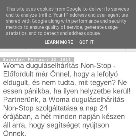
This site uses cookies from Google to deliver its services
Online Marketing
and to analyze traffic. Your IP address and user-agent are
shared with Google along with performance and security
gurtnicsere
metrics to ensure quality of service, generate usage
statistics, and to detect and address abuse.
LEARN MORE
GOT IT
▼
Saturday, February 22, 2025
Woma duguláselhárítás Non-Stop -
Előfordult már Önnel, hogy a lefolyó
eldugult, és nem tudta, mit tegyen? Ne
essen pánikba, ha ilyen helyzetbe kerül!
Partnerünk, a Woma duguláselhárítás
Non-Stop szolgáltatása a nap 24
órájában, a hét minden napján készen
áll arra, hogy segítséget nyújtson
Önnek.