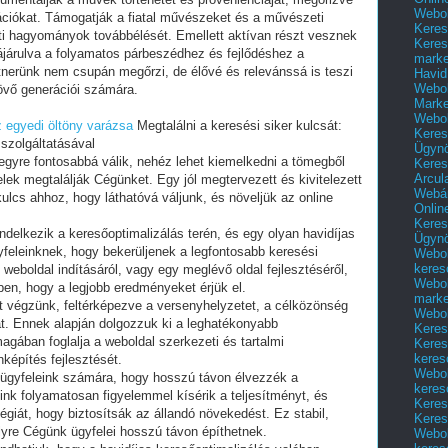
Webol
Keres
Keres
marke
Havid
Webol
Marke
Webol
 egyedi öltöny varázsa
Megtalálni a keresési siker kulcsát:
Keres
szolgáltatásával
Ügyn
t egyre fontosabbá válik, nehéz lehet kiemelkedni a tömegből
Keres
Arcul
felek megtalálják Cégünket. Egy jól megtervezett és kivitelezett
Webár
kulcs ahhoz, hogy láthatóvá váljunk, és növeljük az online
Onlin
Keres
delkezik a keresőoptimalizálás terén, és egy olyan havidíjas
Ügyn
yfeleinknek, hogy bekerüljenek a legfontosabb keresési
Webol
keres
 weboldal indításáról, vagy egy meglévő oldal fejlesztéséről,
Webol
n, hogy a legjobb eredményeket érjük el.
marke
t végzünk, feltérképezve a versenyhelyzetet, a célközönség
Webol
t. Ennek alapján dolgozzuk ki a leghatékonyabb
Keres
magában foglalja a weboldal szerkezeti és tartalmi
Keres
keres
nképítés fejlesztését.
Webol
i ügyfeleink számára, hogy hosszú távon élvezzék a
keres
ink folyamatosan figyelemmel kísérik a teljesítményt, és
Keres
giát, hogy biztosítsák az állandó növekedést. Ez stabil,
Keres
lyre Cégünk ügyfelei hosszú távon építhetnek.
Webol