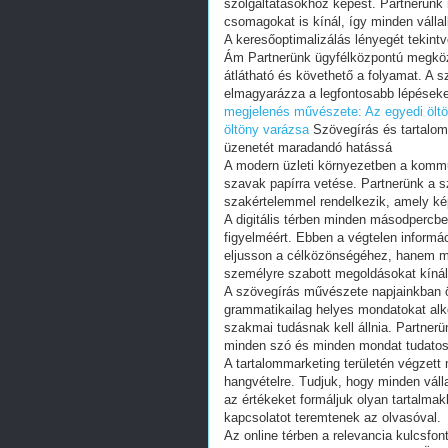
szolgáltatásokhoz képest. Partnerünk
csomagokat is kínál, így minden válla
A keresőoptimalizálás lényegét tekint
Ám Partnerünk ügyfélközpontú megköz
átlátható és követhető a folyamat. A s
elmagyarázza a legfontosabb lépéseket,
megjelenés művészete: Az egyedi ölt
öltöny varázsa
Szövegírás és tartalomma
üzenetét maradandó hatássá
A modern üzleti környezetben a kommu
szavak papírra vetése. Partnerünk a s
szakértelemmel rendelkezik, amely ké
A digitális térben minden másodpercbe
figyelméért. Ebben a végtelen inform
eljusson a célközönségéhez, hanem meg
személyre szabott megoldásokat kínál
A szövegírás művészete napjainkban 
grammatikailag helyes mondatokat alko
szakmai tudásnak kell állnia. Partner
minden szó és minden mondat tudatosa
A tartalommarketing területén végzett
hangvételre. Tudjuk, hogy minden válla
az értékeket formáljuk olyan tartalm
kapcsolatot teremtenek az olvasóval.
Az online térben a relevancia kulcsfo