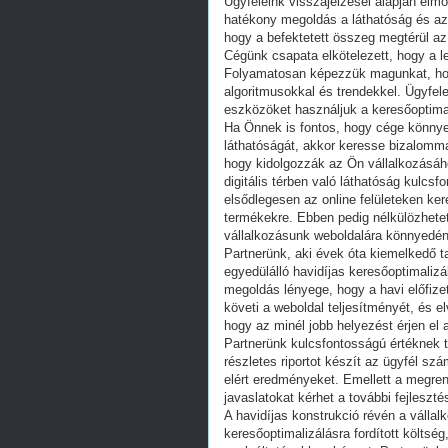
Ügyfeleink visszajelzései alapján elm
hatékony megoldás a láthatóság és az 
hogy a befektetett összeg megtérül az
Cégünk csapata elkötelezett, hogy a l
Folyamatosan képezzük magunkat, hog
algoritmusokkal és trendekkel. Ügyfel
eszközöket használjuk a keresőoptimal
Ha Önnek is fontos, hogy cége könnyen
láthatóságát, akkor keresse bizalomm
hogy kidolgozzák az Ön vállalkozásáho
digitális térben való láthatóság kulcs
elsődlegesen az online felületeken ke
termékekre. Ebben pedig nélkülözhetet
vállalkozásunk weboldalára könnyedén 
Partnerünk, aki évek óta kiemelkedő ta
egyedülálló havidíjas keresőoptimalizál
megoldás lényege, hogy a havi előfize
követi a weboldal teljesítményét, és 
hogy az minél jobb helyezést érjen el a 
Partnerünk kulcsfontosságú értéknek te
részletes riportot készít az ügyfél s
elért eredményeket. Emellett a megren
javaslatokat kérhet a további fejleszt
A havidíjas konstrukció révén a válla
keresőoptimalizálásra fordított költsé