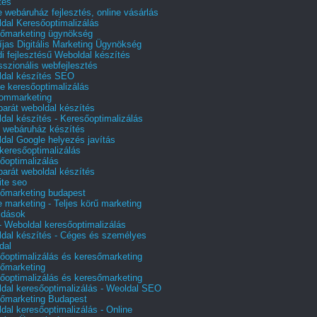
tés
e webáruház fejlesztés, online vásárlás
dal Keresőoptimalizálás
őmarketing ügynökség
íjas Digitális Marketing Ügynökség
i fejlesztésű Weboldal készítés
sszionális webfejlesztés
dal készítés SEO
e keresőoptimalizálás
lommarketing
barát weboldal készítés
dal készítés - Keresőoptimalizálás
 webáruház készítés
dal Google helyezés javítás
 keresőoptimalizálás
őoptimalizálás
barát weboldal készítés
te seo
őmarketing budapest
e marketing - Teljes körű marketing
ldások
 Weboldal keresőoptimalizálás
dal készítés - Céges és személyes
dal
őoptimalizálás és keresőmarketing
őmarketing
őoptimalizálás és keresőmarketing
dal keresőoptimalizálás - Weoldal SEO
őmarketing Budapest
dal keresőoptimalizálás - Online