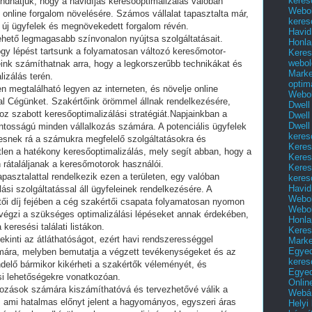
keres
ondhatjuk, hogy a havidíjas keresőoptimalizálás valóban
Webol
online forgalom növelésére. Számos vállalat tapasztalta már,
keres
 új ügyfelek és megnövekedett forgalom révén.
Havid
ehető legmagasabb színvonalon nyújtsa szolgáltatásait.
Honla
y lépést tartsunk a folyamatosan változó keresőmotor-
Keres
webol
eink számíthatnak arra, hogy a legkorszerűbb technikákat és
Marke
izálás terén.
optim
 megtalálható legyen az interneten, és növelje online
Webol
al Cégünket. Szakértőink örömmel állnak rendelkezésére,
Dwell
z szabott keresőoptimalizálási stratégiát.Napjainkban a
Dwell
Dwell
fontosságú minden vállalkozás számára. A potenciális ügyfelek
keres
resnek rá a számukra megfelelő szolgáltatásokra és
Keres
len a hatékony keresőoptimalizálás, mely segít abban, hogy a
Keres
rátaláljanak a keresőmotorok használói.
Keres
pasztalattal rendelkezik ezen a területen, egy valóban
keres
Havid
ási szolgáltatással áll ügyfeleinek rendelkezésére. A
Webol
tői díj fejében a cég szakértői csapata folyamatosan nyomon
Webol
elvégzi a szükséges optimalizálási lépéseket annak érdekében,
Honla
keresési találati listákon.
Keres
kinti az átláthatóságot, ezért havi rendszerességgel
Mark
Egyed
zámára, melyben bemutatja a végzett tevékenységeket és az
keres
delő bármikor kikérheti a szakértők véleményét, és
Egyed
ési lehetőségekre vonatkozóan.
Onlin
lkozások számára kiszámíthatóvá és tervezhetővé válik a
Webár
g, ami hatalmas előnyt jelent a hagyományos, egyszeri áras
Helyi