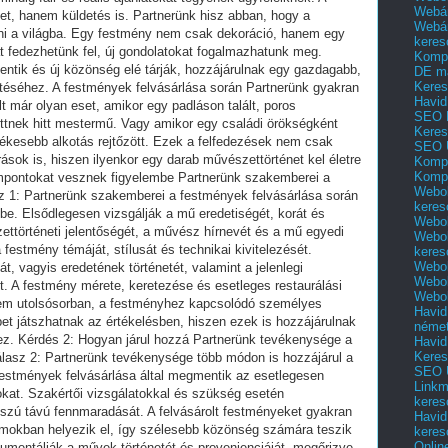
Webár
Webár
keres
Kompl
DE m
Keres
Havid
SEO 
Keres
SEO 
Kompl
Kompl
Webol
keres
Webol
Webol
keres
Webol
Webol
Webol
Havid
néme
Havid
Keres
SEO Ü
Linkm
keres
Havid
keres
Onlin