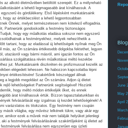
Repo
Blog
Decem
Novem
Octob
Septe
June 
May 2
April 
March
Febru
Janua