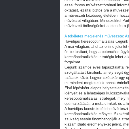
A tökéletes megjelenés művészete: Az
Havidíjas keresőoptimalizálás Cégünk 
A mai világban, ahol az online jelenlé
és biztosítani, hogy a potenciális ügy
keresőoptimalizálási stratégia lehet a 
forgalmat.
Cégünk számos éves tapasztalattal ren
szolgáltatást kínálunk, amely segít üg
találatok közé. Legyen szó akár egy új
mi mindent megteszünk annak érdekébe
Első lépésként alapos helyzetelemzés
igényeit és a lehetséges kulcsszavaka
keresőoptimalizálási stratégiát, mely 
optimalizálását, a meta-címkék és a li
A havidíjas konstrukció lehetővé tesz
keresőoptimalizálás előnyeit. Szakértő
szükség esetén finomhangolják a straté
kiszámítható eredményeket jelent, me