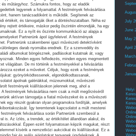
Septe
Augus
July 
June 
May 2
April 
March
Febru
Janua
Helyi
Keres
Keres
Keres
Webol
Onlin
Onlin
Webol
Webol
Webol
Webo