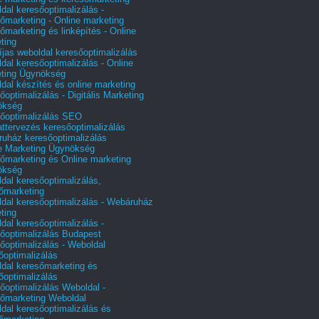
dal keresőoptimalizálás -
őmarketing - Online marketing
őmarketing és linképítés - Online
ting
íjas weboldal keresőoptimalizálás
dal keresőoptimalizálás - Online
ting Ügynökség
dal készítés és online marketing
őoptimalizálás - Digitális Marketing
ökség
őoptimalizálás SEO
attervezés keresőoptimalizálás
uház keresőoptimalizálás
e Marketing Ügynökség
őmarketing és Online marketing
ökség
dal keresőoptimalizálás,
őmarketing
dal keresőoptimalizálás - Webáruház
ting
dal keresőoptimalizálás -
őoptimalizálás Budapest
őoptimalizálás - Weboldal
őoptimalizálás
dal keresőmarketing és
őoptimalizálás
őoptimalizálás Weboldal -
őmarketing Weboldal
dal keresőoptimalizálás és