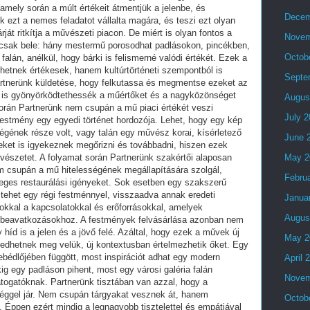
Decem
Novem
Octob
Septe
Augus
July 
June 
May 2
Febru
Janua
Augus
May 2
April 
Novem
Octob