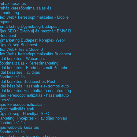
uház készítés
uház keresőoptimalizálás és
őmarketing
ex Web+ keresőoptimalizálás - Mobile
agyarul
őmarketing Ügynökség Budapest
íjas SEO : Eladó új és használt BMW i3
Budapest
őmarketing Budapest Komplex Web+
Ügynökség Budapest
ex Web+ Tesla Model 3
ex Web+ keresőoptimalizálás Budapest
dal készítés - Webáruház
őoptimalizálás - Keresőmarketing
dal készítés - Eladó használt Porsche
dal készítés Havidíjas
őoptimalizálás
dal készítés Budapest és Pest
dal készítés Használt elektromos autó
dal készítés Használtautó németország
íjas keresőoptimalizálás - használtautó
tország
íjas keresőoptimalizálás -
őoptimalizálás árak
gynökség - Havidíjas SEO
arketing, linképítés - Havidíjas honlap
őoptimalizálás
íjas weboldal készítés
őoptimalizálás
e marketing és keresőmarketing