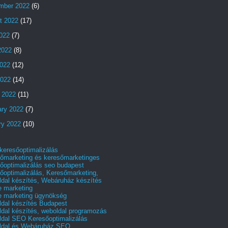
mber 2022
(6)
t 2022
(17)
2022
(7)
2022
(8)
022
(12)
2022
(14)
 2022
(11)
ary 2022
(7)
ry 2022
(10)
 keresőoptimalizálás
őmarketing és keresőmarketinges
őoptimalizálás seo budapest
őoptimalizálás, Keresőmarketing,
dal készítés, Webáruház készítés
e marketing
e marketing ügynökség
dal készítés Budapest
dal készítés, weboldal programozás
dal SEO Keresőoptimalizálás
ldal és Webáruház SEO