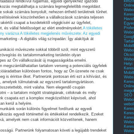
készí
 ráadásul rendkívül rugalmas, egyedi igényekhez igazodó
Onlin
lkozás megtalálhatja a számára legmegfelelőbb megoldást.
Webol
ve sokak számára bonyolult, nehezen érthető területnek tűnhet.
Keres
elítésének köszönhetően a vállalkozások számára teljesen
Havid
zakértői csapat a kezdetektől végigkíséri az ügyfelet,
Egyed
Profe
 és vállal felelősséget az elért eredményekért.
A tökéletes
Webol
öny varázsa
A tökéletes megjelenés művészete: Az egyedi
Googl
rketing - A digitális világ színpadán: Így alakítjuk át
Tarta
Mobil
nikáció művészete sokkal többről szól, mint egyszerű
Webol
Olcsó
zövegírás és tartalommarketing területén olyan
Webol
pes az Ön vállalkozását új magasságokba emelni.
Helyi
n megszámlálhatatlan tartalom verseng a potenciális ügyfelek
Keres
ációáradatban különösen fontos, hogy az Ön üzenete ne csak
Mobil
 is érintse őket. Partnerünk pontosan érti ezt a kihívást, és
Websi
Keres
, amelyek túlmutatnak az egyszerű tartalomgyártáson.
Onlin
összetettebb, mint valaha. Nem elegendő csupán
mego
tni – a tartalom mögött stratégiának, céloknak és mély
SEO -
ünk csapata ezt a komplex megközelítést képviseli, ahol
Webol
n kerül a helyére.
webol
Keres
 munkánk során különös figyelmet fordítunk az egyedi
Keres
lkozás egyedi történettel és értékekkel rendelkezik. Ezeket
Keres
akká, amelyek nem csak információt közvetítenek, hanem
Webol
Keres
ntosságú. Partnerünk folyamatosan követi a legújabb trendeket
Webol