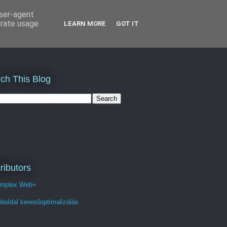
user-agent
erate usage
LEARN MORE
GOT IT
ch This Blog
ributors
mplex Web+
boldal keresőoptimalizálás