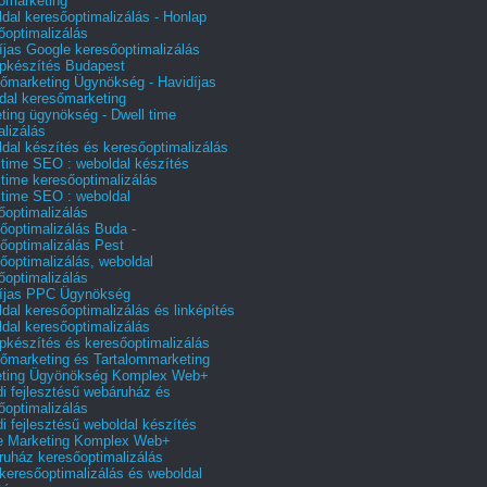
őmarketing
dal keresőoptimalizálás - Honlap
őoptimalizálás
íjas Google keresőoptimalizálás
pkészítés Budapest
őmarketing Ügynökség - Havidíjas
dal keresőmarketing
ting ügynökség - Dwell time
alizálás
dal készítés és keresőoptimalizálás
 time SEO : weboldal készítés
 time keresőoptimalizálás
 time SEO : weboldal
őoptimalizálás
őoptimalizálás Buda -
őoptimalizálás Pest
őoptimalizálás, weboldal
őoptimalizálás
íjas PPC Ügynökség
dal keresőoptimalizálás és linképítés
dal keresőoptimalizálás
pkészítés és keresőoptimalizálás
őmarketing és Tartalommarketing
eting Ügyönökség Komplex Web+
i fejlesztésű webáruház és
őoptimalizálás
i fejlesztésű weboldal készítés
e Marketing Komplex Web+
uház keresőoptimalizálás
 keresőoptimalizálás és weboldal